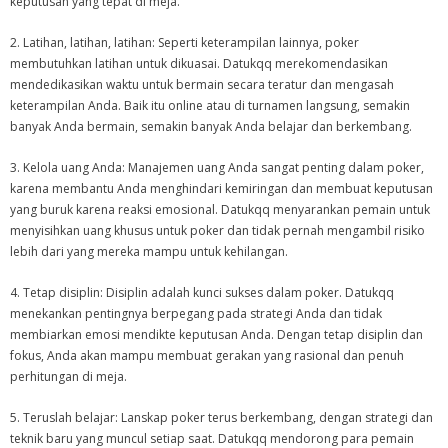
keputusan yang tepat di meja.
- - bandarqq
2. Latihan, latihan, latihan: Seperti keterampilan lainnya, poker
- Taruhan Bola
membutuhkan latihan untuk dikuasai. Datukqq merekomendasikan
mendedikasikan waktu untuk bermain secara teratur dan mengasah
- Judi Slot Online
keterampilan Anda. Baik itu online atau di turnamen langsung, semakin
banyak Anda bermain, semakin banyak Anda belajar dan berkembang.
- - slot maxwin
3. Kelola uang Anda: Manajemen uang Anda sangat penting dalam poker,
- - slot
karena membantu Anda menghindari kemiringan dan membuat keputusan
yang buruk karena reaksi emosional. Datukqq menyarankan pemain untuk
- - slot maxwin
menyisihkan uang khusus untuk poker dan tidak pernah mengambil risiko
lebih dari yang mereka mampu untuk kehilangan.
- - slot gacor hari ini
4. Tetap disiplin: Disiplin adalah kunci sukses dalam poker. Datukqq
- - slot gacor
menekankan pentingnya berpegang pada strategi Anda dan tidak
membiarkan emosi mendikte keputusan Anda. Dengan tetap disiplin dan
fokus, Anda akan mampu membuat gerakan yang rasional dan penuh
perhitungan di meja.
5. Teruslah belajar: Lanskap poker terus berkembang, dengan strategi dan
teknik baru yang muncul setiap saat. Datukqq mendorong para pemain