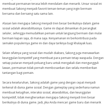
- - bandarqq
membuat permainan terasa lebih mendalam dan menarik. Unsur sosial ini
membuat Sakong menjadi favorit teman-teman yang ingin bermain
- Taruhan Bola
bersama dan bersaing satu sama lain.
- Judi Slot Online
Alasan lain mengapa Sakong menjadi tren besar berikutnya dalam game
sosial adalah aksesibilitasnya. Game ini dapat dimainkan di perangkat
- - slot maxwin
seluler, sehingga memudahkan pemain untuk langsung bermain dan mulai
bermain kapan saja, di mana saja. Kenyamanan ini berkontribusi pada
- - slot
semakin populernya game ini dan daya tariknya bagi khalayak luas.
- - slot maxwin
Selain sifatnya yang sosial dan mudah diakses, Sakong juga menawarkan
keunggulan kompetitif yang membuat para pemain tetap waspada. Dengan
- - slot gacor hari ini
setiap putaran menjadi peluang baru untuk mengakali dan mengungguli
lawan, permainan tidak pernah membosankan dan selalu memberikan
- - slot gacor
tantangan bagi pemain.
Secara keseluruhan, Sakong adalah game yang dengan cepat menjadi
terkenal di dunia game sosial. Dengan gameplay yang sederhana namun
membuat ketagihan, interaksi sosial, aksesibilitas, dan keunggulan
kompetitif, tidak mengherankan mengapa Sakong menjadi tren besar
berikutnya di dunia game. Jadi, jika Anda mencari game baru dan menarik