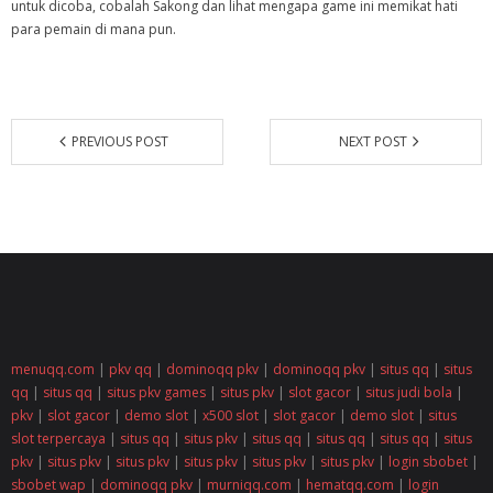
untuk dicoba, cobalah Sakong dan lihat mengapa game ini memikat hati
para pemain di mana pun.
PREVIOUS POST
NEXT POST
menuqq.com
|
pkv qq
|
dominoqq pkv
|
dominoqq pkv
|
situs qq
|
situs
qq
|
situs qq
|
situs pkv games
|
situs pkv
|
slot gacor
|
situs judi bola
|
pkv
|
slot gacor
|
demo slot
|
x500 slot
|
slot gacor
|
demo slot
|
situs
slot terpercaya
|
situs qq
|
situs pkv
|
situs qq
|
situs qq
|
situs qq
|
situs
pkv
|
situs pkv
|
situs pkv
|
situs pkv
|
situs pkv
|
situs pkv
|
login sbobet
|
sbobet wap
|
dominoqq pkv
|
murniqq.com
|
hematqq.com
|
login