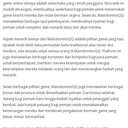
- - bandarqq
game online lainnya adalah antarmuka yang ramah pengguna. Situs web ini
mudah dinavigasi, membuatnya sederhana bagi pemain untuk menemukan
- Taruhan Bola
game favorit mereka dan mulai bermain segera. Selain itu, MaindominoQQ
menawarkan berbagai opsi pembayaran, membuatnya nyaman bagi
- Judi Slot Online
pemain untuk menyetor dan menarik dana dari akun mereka.
- - slot maxwin
Aspek menarik lainnya dari MaindominoQQ adalah pilihan game yang luas.
Apakah Anda lebih suka permainan kartu tradisional atau mesin slot
- - slot
modern, ada sesuatu untuk semua orang di MaindominoQQ. Platform ini
juga menawarkan berbagai turnamen dan kompetisi bagi para pemain
- - slot maxwin
untuk berpartisipasi, memberi mereka kesempatan untuk menguji
keterampilan mereka melawan orang lain dan memenangkan hadiah yang
- - slot gacor hari ini
menarik.
- - slot gacor
Selain berbagai pilihan game, MaindominoQQ juga menawarkan berbagai
bonus dan promosi untuk dimanfaatkan pemain. Dari bonus selamat
datang bagi pemain baru hingga hadiah loyalitas untuk pelanggan yang
kembali, ada banyak peluang bagi pemain untuk memaksimalkan
kemenangan mereka dan menikmati pengalaman bermain game yang
benar -benar bermanfaat.