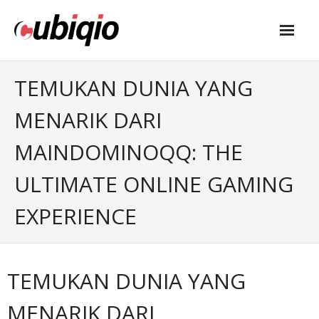
Skip
to
content
Home
TEMUKAN DUNIA YANG
Pkv Games
MENARIK DARI
Slot
MAINDOMINOQQ: THE
Casino
ULTIMATE ONLINE GAMING
Sportbook
EXPERIENCE
Togel
Situs Judi Online
TEMUKAN DUNIA YANG
- Poker Online
MENARIK DARI
- - pkv games