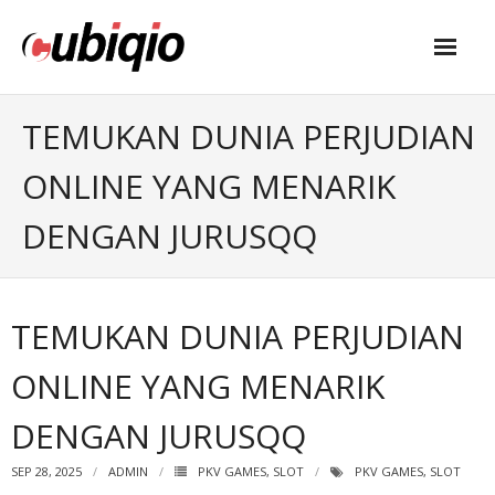
Skip
to
content
Home
TEMUKAN DUNIA PERJUDIAN
Pkv Games
ONLINE YANG MENARIK
Slot
DENGAN JURUSQQ
Casino
Sportbook
TEMUKAN DUNIA PERJUDIAN
Togel
ONLINE YANG MENARIK
Situs Judi Online
DENGAN JURUSQQ
- Poker Online
SEP 28, 2025
ADMIN
PKV GAMES
,
SLOT
PKV GAMES
,
SLOT
- - pkv games