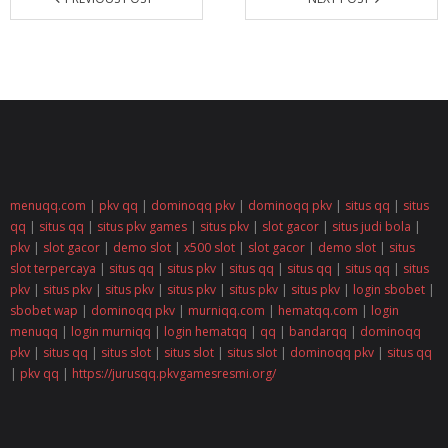
menuqq.com
|
pkv qq
|
dominoqq pkv
|
dominoqq pkv
|
situs qq
|
situs
qq
|
situs qq
|
situs pkv games
|
situs pkv
|
slot gacor
|
situs judi bola
|
pkv
|
slot gacor
|
demo slot
|
x500 slot
|
slot gacor
|
demo slot
|
situs
slot terpercaya
|
situs qq
|
situs pkv
|
situs qq
|
situs qq
|
situs qq
|
situs
pkv
|
situs pkv
|
situs pkv
|
situs pkv
|
situs pkv
|
situs pkv
|
login sbobet
|
sbobet wap
|
dominoqq pkv
|
murniqq.com
|
hematqq.com
|
login
menuqq
|
login murniqq
|
login hematqq
|
qq
|
bandarqq
|
dominoqq
pkv
|
situs qq
|
situs slot
|
situs slot
|
situs slot
|
dominoqq pkv
|
situs qq
|
pkv qq
|
https://jurusqq.pkvgamesresmi.org/