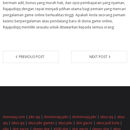
bermain adil, bonus yang murah hati, dan opsi pembayaran yang nyaman,
Rajajudiqq dengan cepat menjadi pilihan utama bagi pemain yang mencari
pengalaman game online berkualitas tinggi. Apakah Anda seorang pemain
kasino berpengalaman atau pendatang baru di dunia game online,
Rajajudiqq memiliki sesuatu untuk ditawarkan kepada semua orang.
PREVIOUS POST
NEXT POST
menuqq.com
|
pkv qq
|
dominoqq pkv
|
dominoqq pkv
|
situs qq
|
situs
qq
|
situs qq
|
situs pkv games
|
situs pkv
|
slot gacor
|
situs judi bola
|
pkv
|
slot gacor
|
demo slot
|
x500 slot
|
slot gacor
|
demo slot
|
situs