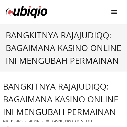
Skip
to
content
Home
BANGKITNYA RAJAJUDIQQ:
Pkv Games
BAGAIMANA KASINO ONLINE
Slot
INI MENGUBAH PERMAINAN
Casino
Sportbook
BANGKITNYA RAJAJUDIQQ:
Togel
BAGAIMANA KASINO ONLINE
Situs Judi Online
INI MENGUBAH PERMAINAN
- Poker Online
AUG 11, 2025
ADMIN
CASINO
,
PKV GAMES
,
SLOT
- - pkv games