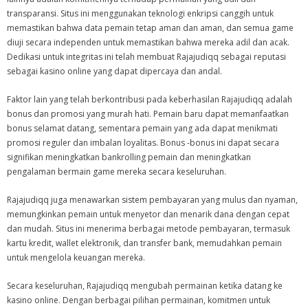
- - bandarqq
transparansi. Situs ini menggunakan teknologi enkripsi canggih untuk
memastikan bahwa data pemain tetap aman dan aman, dan semua game
- Taruhan Bola
diuji secara independen untuk memastikan bahwa mereka adil dan acak.
Dedikasi untuk integritas ini telah membuat Rajajudiqq sebagai reputasi
- Judi Slot Online
sebagai kasino online yang dapat dipercaya dan andal.
- - slot maxwin
Faktor lain yang telah berkontribusi pada keberhasilan Rajajudiqq adalah
bonus dan promosi yang murah hati. Pemain baru dapat memanfaatkan
- - slot
bonus selamat datang, sementara pemain yang ada dapat menikmati
promosi reguler dan imbalan loyalitas. Bonus -bonus ini dapat secara
- - slot maxwin
signifikan meningkatkan bankrolling pemain dan meningkatkan
pengalaman bermain game mereka secara keseluruhan.
- - slot gacor hari ini
Rajajudiqq juga menawarkan sistem pembayaran yang mulus dan nyaman,
- - slot gacor
memungkinkan pemain untuk menyetor dan menarik dana dengan cepat
dan mudah. Situs ini menerima berbagai metode pembayaran, termasuk
kartu kredit, wallet elektronik, dan transfer bank, memudahkan pemain
untuk mengelola keuangan mereka.
Secara keseluruhan, Rajajudiqq mengubah permainan ketika datang ke
kasino online. Dengan berbagai pilihan permainan, komitmen untuk