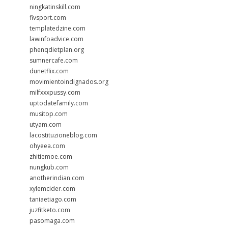
ningkatinskill.com
fivsport.com
templatedzine.com
lawinfoadvice.com
phenqdietplan.org
sumnercafe.com
dunetflix.com
movimientoindignados.org
milfxxxpussy.com
uptodatefamily.com
musitop.com
utyam.com
lacostituzioneblog.com
ohyeea.com
zhitiemoe.com
nungkub.com
anotherindian.com
xylemcider.com
taniaetiago.com
juzfitketo.com
pasomaga.com