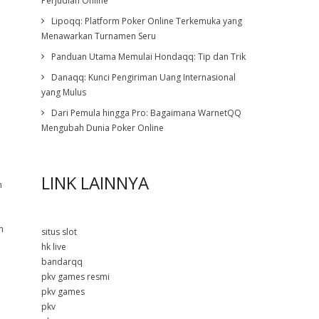
Perjudian Online
Lipoqq: Platform Poker Online Terkemuka yang
Menawarkan Turnamen Seru
Panduan Utama Memulai Hondaqq: Tip dan Trik
Danaqq: Kunci Pengiriman Uang Internasional
yang Mulus
Dari Pemula hingga Pro: Bagaimana WarnetQQ
Mengubah Dunia Poker Online
LINK LAINNYA
n
n
situs slot
hk live
bandarqq
pkv games resmi
pkv games
pkv