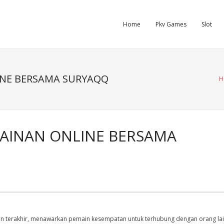
Home
Pkv Games
Slot
INE BERSAMA SURYAQQ
H
MAINAN ONLINE BERSAMA
n terakhir, menawarkan pemain kesempatan untuk terhubung dengan orang la