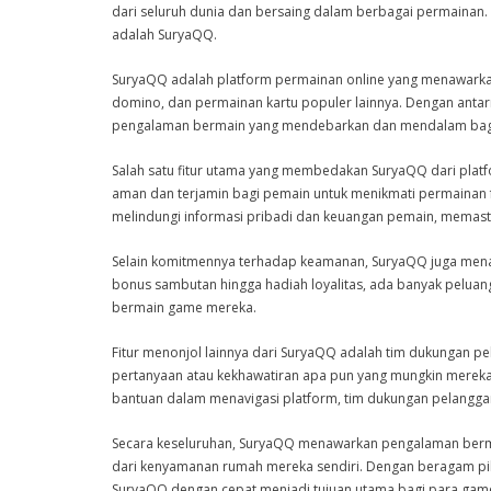
dari seluruh dunia dan bersaing dalam berbagai permainan.
adalah SuryaQQ.
SuryaQQ adalah platform permainan online yang menawarka
domino, dan permainan kartu populer lainnya. Dengan an
pengalaman bermain yang mendebarkan dan mendalam bagi p
Salah satu fitur utama yang membedakan SuryaQQ dari plat
aman dan terjamin bagi pemain untuk menikmati permainan fa
melindungi informasi pribadi dan keuangan pemain, mema
Selain komitmennya terhadap keamanan, SuryaQQ juga mena
bonus sambutan hingga hadiah loyalitas, ada banyak pelu
bermain game mereka.
Fitur menonjol lainnya dari SuryaQQ adalah tim dukungan p
pertanyaan atau kekhawatiran apa pun yang mungkin mereka
bantuan dalam menavigasi platform, tim dukungan pelangga
Secara keseluruhan, SuryaQQ menawarkan pengalaman bermai
dari kenyamanan rumah mereka sendiri. Dengan beragam pil
SuryaQQ dengan cepat menjadi tujuan utama bagi para game