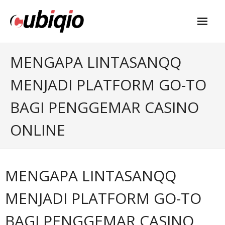
Skip
to
content
Home
MENGAPA LINTASANQQ
Pkv Games
MENJADI PLATFORM GO-TO
Slot
BAGI PENGGEMAR CASINO
Casino
ONLINE
Sportbook
Togel
MENGAPA LINTASANQQ
Situs Judi Online
MENJADI PLATFORM GO-TO
- Poker Online
BAGI PENGGEMAR CASINO
- - pkv games