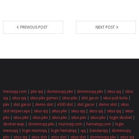
PREVIOUS POST
NEXT POST
menuqq.com
|
pkv qq
|
dominoqq pkv
|
dominoqq pkv
|
situs qq
|
situs
qq
|
situs qq
|
situs pkv games
|
situs pkv
|
slot gacor
|
situs judi bola
|
pkv
|
slot gacor
|
demo slot
|
x500 slot
|
slot gacor
|
demo slot
|
situs
slot terpercaya
|
situs qq
|
situs pkv
|
situs qq
|
situs qq
|
situs qq
|
situs
pkv
|
situs pkv
|
situs pkv
|
situs pkv
|
situs pkv
|
situs pkv
|
login sbobet
|
sbobet wap
|
dominoqq pkv
|
murniqq.com
|
hematqq.com
|
login
menuqq
|
login murniqq
|
login hematqq
|
qq
|
bandarqq
|
dominoqq
pkv
|
situs qq
|
situs slot
|
situs slot
|
situs slot
|
dominoqq pkv
|
situs qq