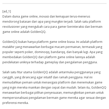
- - pkv games
[ad_1]
Dalam dunia game online, inovasi dan kemajuan terus-menerus
- - pkv games
mendorong batasan dari apa yang mungkin terjadi. Salah satu platform
revolusioner yang mengubah cara para gamer berinteraksi dan bermain
- - pkv games
game online adalah GoldenQQ.
- - pkv games
GoldenQQ bukan hanya platform game online biasa. Ini adalah platform
mutakhir yang menawarkan berbagai macam permainan, termasuk yang
- - dominoqq
populer seperti poker, dominoqq, bandarqq, dan banyak lagi. Apa yang
membedakan GoldenQQ dari platform game online lainnya adalah
- - pkv games
pendekatan uniknya terhadap gameplay dan pengalaman pengguna.
- - pkv games
Salah satu fitur utama GoldenQQ adalah antarmuka penggunanya yang
canggih, yang dirancang agar intuitif dan ramah pengguna. Hal ini
- - bandarqq
memudahkan pemain untuk menavigasi platform dan menemukan game
yang ingin mereka mainkan dengan cepat dan mudah. Selain itu, GoldenQQ
- - poker
menawarkan berbagai pilihan penyesuaian, memungkinkan pemain untuk
mempersonalisasi pengalaman bermain game mereka agar sesuai dengan
- - dominoqq
preferensi mereka.