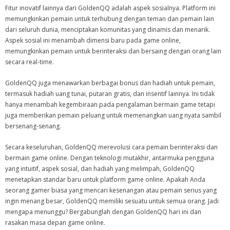
- - bandarqq
Fitur inovatif lainnya dari GoldenQQ adalah aspek sosialnya. Platform ini
memungkinkan pemain untuk terhubung dengan teman dan pemain lain
- Taruhan Bola
dari seluruh dunia, menciptakan komunitas yang dinamis dan menarik.
Aspek sosial ini menambah dimensi baru pada game online,
- Judi Slot Online
memungkinkan pemain untuk berinteraksi dan bersaing dengan orang lain
secara real-time.
- - slot maxwin
GoldenQQ juga menawarkan berbagai bonus dan hadiah untuk pemain,
- - slot
termasuk hadiah uang tunai, putaran gratis, dan insentif lainnya. Ini tidak
hanya menambah kegembiraan pada pengalaman bermain game tetapi
- - slot maxwin
juga memberikan pemain peluang untuk memenangkan uang nyata sambil
bersenang-senang.
- - slot gacor hari ini
Secara keseluruhan, GoldenQQ merevolusi cara pemain berinteraksi dan
- - slot gacor
bermain game online. Dengan teknologi mutakhir, antarmuka pengguna
yang intuitif, aspek sosial, dan hadiah yang melimpah, GoldenQQ
menetapkan standar baru untuk platform game online. Apakah Anda
seorang gamer biasa yang mencari kesenangan atau pemain serius yang
ingin menang besar, GoldenQQ memiliki sesuatu untuk semua orang. Jadi
mengapa menunggu? Bergabunglah dengan GoldenQQ hari ini dan
rasakan masa depan game online.