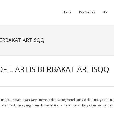
Home
Pkv Games
Slot
BERBAKAT ARTISQQ
OFIL ARTIS BERBAKAT ARTISQQ
l untuk memamerkan karya mereka dan saling mendukung dalam upaya artistik
at individu unik yang memiliki hasrat untuk menciptakan karya seni yang indah