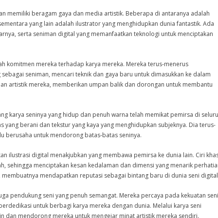
dan memiliki beragam gaya dan media artistik. Beberapa di antaranya adalah
ementara yang lain adalah ilustrator yang menghidupkan dunia fantastik. Ada
arnya, serta seniman digital yang memanfaatkan teknologi untuk menciptakan
lah komitmen mereka terhadap karya mereka. Mereka terus-menerus
ebagai seniman, mencari teknik dan gaya baru untuk dimasukkan ke dalam
nan artistik mereka, memberikan umpan balik dan dorongan untuk membantu
yang karya seninya yang hidup dan penuh warna telah memikat pemirsa di selur
as yang berani dan tekstur yang kaya yang menghidupkan subjeknya. Dia terus-
lu berusaha untuk mendorong batas-batas seninya.
kan ilustrasi digital menakjubkan yang membawa pemirsa ke dunia lain. Ciri kha
rah, sehingga menciptakan kesan kedalaman dan dimensi yang menarik perhatia
, membuatnya mendapatkan reputasi sebagai bintang baru di dunia seni digital
i juga pendukung seni yang penuh semangat. Mereka percaya pada kekuatan sen
rdedikasi untuk berbagi karya mereka dengan dunia. Melalui karya seni
in dan mendorong mereka untuk mengejar minat artistik mereka sendiri.