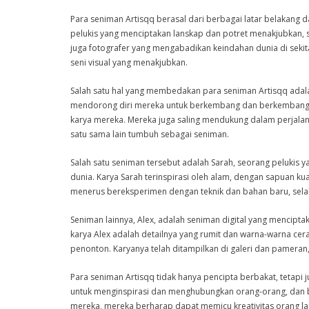
Para seniman Artisqq berasal dari berbagai latar belakang 
pelukis yang menciptakan lanskap dan potret menakjubkan, s
juga fotografer yang mengabadikan keindahan dunia di sekit
seni visual yang menakjubkan.
Salah satu hal yang membedakan para seniman Artisqq ada
mendorong diri mereka untuk berkembang dan berkembang s
karya mereka. Mereka juga saling mendukung dalam perjala
satu sama lain tumbuh sebagai seniman.
Salah satu seniman tersebut adalah Sarah, seorang pelukis 
dunia. Karya Sarah terinspirasi oleh alam, dengan sapuan ku
menerus bereksperimen dengan teknik dan bahan baru, sela
Seniman lainnya, Alex, adalah seniman digital yang mencipta
karya Alex adalah detailnya yang rumit dan warna-warna ce
penonton. Karyanya telah ditampilkan di galeri dan pameran
Para seniman Artisqq tidak hanya pencipta berbakat, tetap
untuk menginspirasi dan menghubungkan orang-orang, dan be
mereka, mereka berharap dapat memicu kreativitas orang la