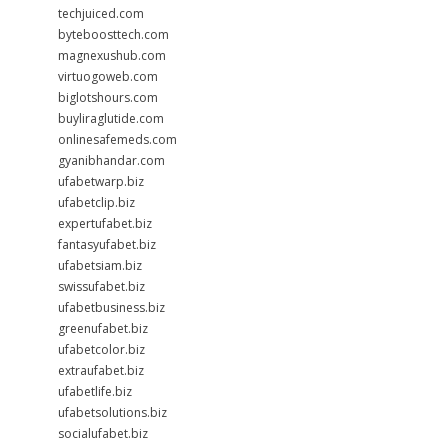
techjuiced.com
byteboosttech.com
magnexushub.com
virtuogoweb.com
biglotshours.com
buyliraglutide.com
onlinesafemeds.com
gyanibhandar.com
ufabetwarp.biz
ufabetclip.biz
expertufabet.biz
fantasyufabet.biz
ufabetsiam.biz
swissufabet.biz
ufabetbusiness.biz
greenufabet.biz
ufabetcolor.biz
extraufabet.biz
ufabetlife.biz
ufabetsolutions.biz
socialufabet.biz