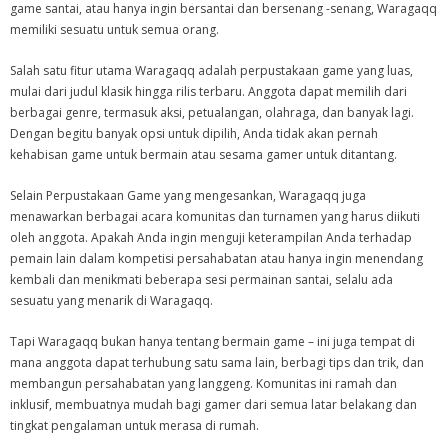
- - bandarqq
game santai, atau hanya ingin bersantai dan bersenang -senang, Waragaqq
memiliki sesuatu untuk semua orang.
- Taruhan Bola
Salah satu fitur utama Waragaqq adalah perpustakaan game yang luas,
mulai dari judul klasik hingga rilis terbaru. Anggota dapat memilih dari
- Judi Slot Online
berbagai genre, termasuk aksi, petualangan, olahraga, dan banyak lagi.
Dengan begitu banyak opsi untuk dipilih, Anda tidak akan pernah
- - slot maxwin
kehabisan game untuk bermain atau sesama gamer untuk ditantang.
- - slot
Selain Perpustakaan Game yang mengesankan, Waragaqq juga
menawarkan berbagai acara komunitas dan turnamen yang harus diikuti
- - slot maxwin
oleh anggota. Apakah Anda ingin menguji keterampilan Anda terhadap
pemain lain dalam kompetisi persahabatan atau hanya ingin menendang
- - slot gacor hari ini
kembali dan menikmati beberapa sesi permainan santai, selalu ada
sesuatu yang menarik di Waragaqq.
- - slot gacor
Tapi Waragaqq bukan hanya tentang bermain game – ini juga tempat di
mana anggota dapat terhubung satu sama lain, berbagi tips dan trik, dan
membangun persahabatan yang langgeng. Komunitas ini ramah dan
inklusif, membuatnya mudah bagi gamer dari semua latar belakang dan
tingkat pengalaman untuk merasa di rumah.