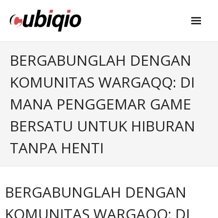
Skip
to
content
Home
BERGABUNGLAH DENGAN
Pkv Games
KOMUNITAS WARGAQQ: DI
Slot
MANA PENGGEMAR GAME
Casino
BERSATU UNTUK HIBURAN
Sportbook
TANPA HENTI
Togel
Situs Judi Online
BERGABUNGLAH DENGAN
- Poker Online
KOMUNITAS WARGAQQ: DI
- - pkv games