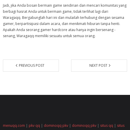
Jadi, jika Anda bosan bermain game sendirian dan mencari komunitas yang
berbagi hasrat Anda untuk bermain game, tidak terlihat lagi dari
Waragaqq. Bergabunglah hari ini dan mulailah terhubung dengan sesama
gamer, berpartisipasi dalam acara, dan menikmati hiburan tanpa henti.
Apakah Anda seorang gamer hardcore atau hanya ingin bersenang -
senang, Waragaqq memiliki sesuatu untuk semua orang.
PREVIOUS POST
NEXT POST
menuqq.com
|
pkv qq
|
dominoqq pkv
|
dominoqq pkv
|
situs qq
|
situs