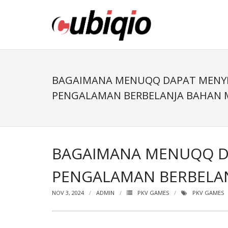
Skip
to
content
BAGAIMANA MENUQQ DAPAT MEN
PENGALAMAN BERBELANJA BAHAN
BAGAIMANA MENUQQ 
PENGALAMAN BERBELA
NOV 3, 2024
ADMIN
PKV GAMES
PKV GAMES