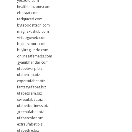
yesbold.com
healthhubzone.com
ebaraat.com
techjuiced.com
byteboosttech.com
magnexushub.com
virtuogoweb.com
biglotshours.com
buyliraglutide.com
onlinesafemeds.com
gyanibhandar.com
ufabetwarp.biz
ufabetclip.biz
expertufabet.biz
fantasyufabet.biz
ufabetsiam.biz
swissufabet.biz
ufabetbusiness.biz
greenufabet.biz
ufabetcolor.biz
extraufabet.biz
ufabetlife.biz