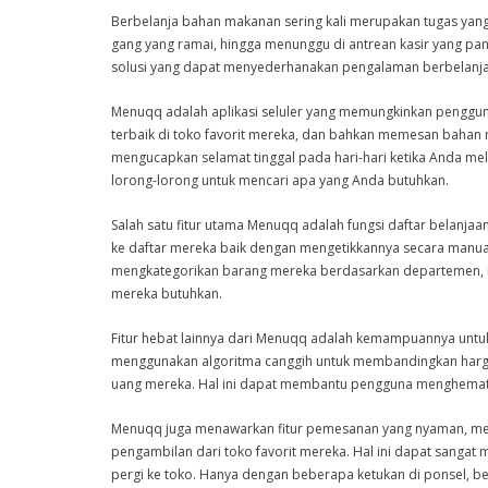
Berbelanja bahan makanan sering kali merupakan tugas ya
gang yang ramai, hingga menunggu di antrean kasir yang pan
solusi yang dapat menyederhanakan pengalaman berbelanj
Menuqq adalah aplikasi seluler yang memungkinkan penggu
terbaik di toko favorit mereka, dan bahkan memesan bahan
mengucapkan selamat tinggal pada hari-hari ketika Anda mel
lorong-lorong untuk mencari apa yang Anda butuhkan.
Salah satu fitur utama Menuqq adalah fungsi daftar belan
ke daftar mereka baik dengan mengetikkannya secara manua
mengkategorikan barang mereka berdasarkan departemen,
mereka butuhkan.
Fitur hebat lainnya dari Menuqq adalah kemampuannya untuk 
menggunakan algoritma canggih untuk membandingkan harga
uang mereka. Hal ini dapat membantu pengguna menghemat
Menuqq juga menawarkan fitur pemesanan yang nyaman, m
pengambilan dari toko favorit mereka. Hal ini dapat sangat
pergi ke toko. Hanya dengan beberapa ketukan di ponsel, b