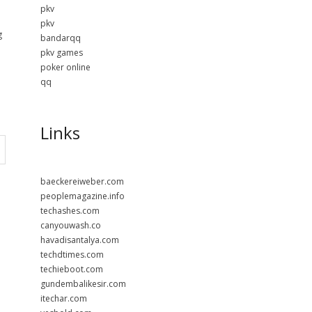
pkv
pkv
g
bandarqq
pkv games
poker online
qq
Links
baeckereiweber.com
peoplemagazine.info
techashes.com
canyouwash.co
havadisantalya.com
techdtimes.com
techieboot.com
gundembalikesir.com
itechar.com