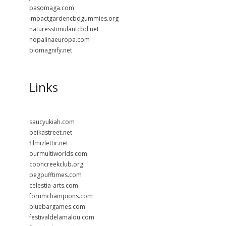
pasomaga.com
impactgardencbdgummies.org
naturesstimulantcbd.net
nopalinaeuropa.com
biomagnify.net
Links
saucyukiah.com
beikastreet.net
filmizlettir.net
ourmultiworlds.com
cooncreekclub.org
pegpufftimes.com
celestia-arts.com
forumchampions.com
bluebargames.com
festivaldelamalou.com