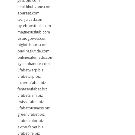
yesbold.com
healthhubzone.com
ebaraat.com
techjuiced.com
byteboosttech.com
magnexushub.com
virtuogoweb.com
biglotshours.com
buyliraglutide.com
onlinesafemeds.com
gyanibhandar.com
ufabetwarp.biz
ufabetclip.biz
expertufabet.biz
fantasyufabet.biz
ufabetsiam.biz
swissufabet.biz
ufabetbusiness.biz
greenufabet.biz
ufabetcolor.biz
extraufabet.biz
ufabetlife.biz