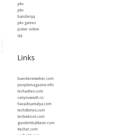
pkv
pkv
bandarqq
pkv games
poker online
qq
Links
baeckereiweber.com
peoplemagazine.info
techashes.com
canyouwash.co
havadisantalya.com
techdtimes.com
techieboot.com
gundembalikesir.com
itechar.com