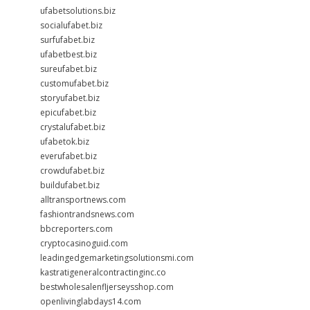
ufabetsolutions.biz
socialufabet.biz
surfufabet.biz
ufabetbest.biz
sureufabet.biz
customufabet.biz
storyufabet.biz
epicufabet.biz
crystalufabet.biz
ufabetok.biz
everufabet.biz
crowdufabet.biz
buildufabet.biz
alltransportnews.com
fashiontrandsnews.com
bbcreporters.com
cryptocasinoguid.com
leadingedgemarketingsolutionsmi.com
kastratigeneralcontractinginc.co
bestwholesalenfljerseysshop.com
openlivinglabdays14.com