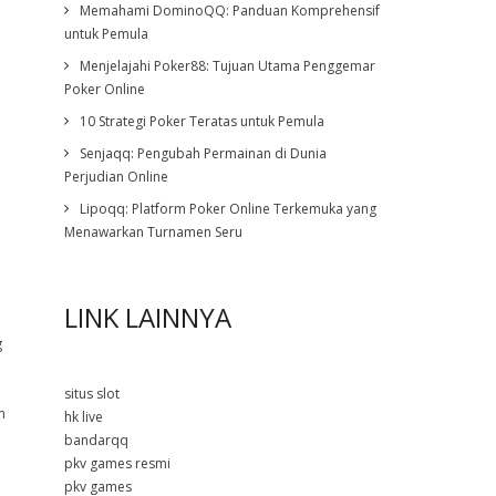
Memahami DominoQQ: Panduan Komprehensif
untuk Pemula
Menjelajahi Poker88: Tujuan Utama Penggemar
Poker Online
10 Strategi Poker Teratas untuk Pemula
Senjaqq: Pengubah Permainan di Dunia
Perjudian Online
Lipoqq: Platform Poker Online Terkemuka yang
Menawarkan Turnamen Seru
LINK LAINNYA
g
situs slot
n
hk live
bandarqq
pkv games resmi
pkv games