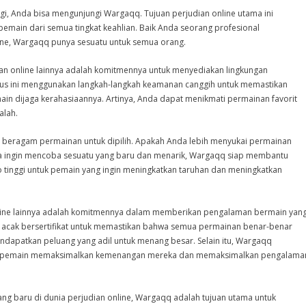
ggi, Anda bisa mengunjungi Wargaqq. Tujuan perjudian online utama ini
main dari semua tingkat keahlian. Baik Anda seorang profesional
ine, Wargaqq punya sesuatu untuk semua orang.
an online lainnya adalah komitmennya untuk menyediakan lingkungan
tus ini menggunakan langkah-langkah keamanan canggih untuk memastikan
ain dijaga kerahasiaannya. Artinya, Anda dapat menikmati permainan favorit
alah.
n beragam permainan untuk dipilih. Apakah Anda lebih menyukai permainan
 Anda ingin mencoba sesuatu yang baru dan menarik, Wargaqq siap membantu
o tinggi untuk pemain yang ingin meningkatkan taruhan dan meningkatkan
nline lainnya adalah komitmennya dalam memberikan pengalaman bermain yan
r acak bersertifikat untuk memastikan bahwa semua permainan benar-benar
dapatkan peluang yang adil untuk menang besar. Selain itu, Wargaqq
u pemain memaksimalkan kemenangan mereka dan memaksimalkan pengalama
g baru di dunia perjudian online, Wargaqq adalah tujuan utama untuk