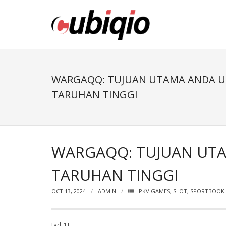
Skip
to
content
WARGAQQ: TUJUAN UTAMA ANDA UN
TARUHAN TINGGI
WARGAQQ: TUJUAN UTA
TARUHAN TINGGI
OCT 13, 2024
ADMIN
PKV GAMES
,
SLOT
,
SPORTBOOK
[ad_1]