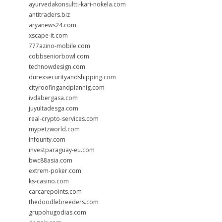
ayurvedakonsultti-kari-nokela.com
antitraders.biz
aryanews24.com
xscape-it.com
777azino-mobile.com
cobbseniorbowl.com
technowdesign.com
durexsecurityandshipping.com
cityroofingandplannig.com
ivdabergasa.com
juyultadesga.com
real-crypto-services.com
mypetzworld.com
infounty.com
investparaguay-eu.com
bwc88asia.com
extrem-poker.com
ks-casino.com
carcarepoints.com
thedoodlebreeders.com
grupohugodias.com