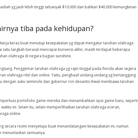
 hadiah yg jauh lebih tinggi sebanyak $10.000 dan bahkan $40.000 kemungkinan
hirnya tiba pada kehidupan?
ekerja keras buat menutup kesepakatan yg dapat mengatur taruhan olahraga
ya satu langkah berasal mencapai konvensi akhir, masih terdapat beberapa
uhan olahraga di negara bagian sunshine.
ngsung. Penggemar taruhan olahraga yg rajin tinggal pada florida akan segera
n olahraga ritel dan online. Yaitu, penghasil undang-undang yg bertanggung
mu dengan suku seminole dan gubernur ron desantis ihwal membawa taruhan
emperluas portofolio game mereka dan menambahkan opsi game baru, seperti
waktu ini. Selain itu, selain memperlihatkan taruhan olahraga eceran,
raga online.
yang secara resmi menyetujui buat menandatangani kesepakatan ini, namun
ir menuntaskan semuanya.