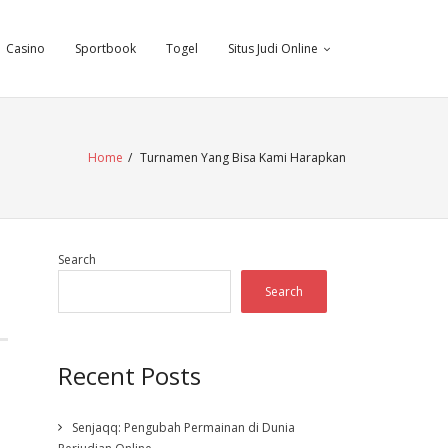
Casino
Sportbook
Togel
Situs Judi Online
Home
/
Turnamen Yang Bisa Kami Harapkan
Search
Search
Recent Posts
Senjaqq: Pengubah Permainan di Dunia