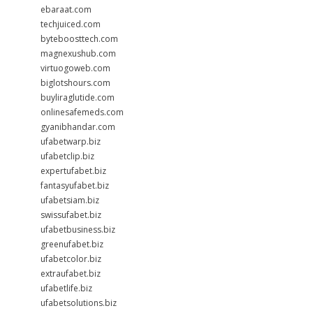
ebaraat.com
techjuiced.com
byteboosttech.com
magnexushub.com
virtuogoweb.com
biglotshours.com
buyliraglutide.com
onlinesafemeds.com
gyanibhandar.com
ufabetwarp.biz
ufabetclip.biz
expertufabet.biz
fantasyufabet.biz
ufabetsiam.biz
swissufabet.biz
ufabetbusiness.biz
greenufabet.biz
ufabetcolor.biz
extraufabet.biz
ufabetlife.biz
ufabetsolutions.biz