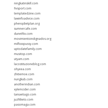
ningkatinskill.com
fivsport.com
templatedzine.com
lawinfoadvice.com
phenqdietplan.org
sumnercafe.com
dunetflix.com
movimientoindignados.org
milfxxxpussy.com
uptodatefamily.com
musitop.com
utyam.com
lacostituzioneblog.com
ohyeea.com
zhitiemoe.com
nungkub.com
anotherindian.com
xylemcider.com
taniaetiago.com
juzfitketo.com
pasomaga.com