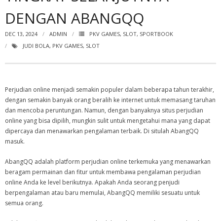
DENGAN ABANGQQ
- - pkv games
DEC 13, 2024
ADMIN
PKV GAMES
,
SLOT
,
SPORTBOOK
- - pkv games
JUDI BOLA
,
PKV GAMES
,
SLOT
- - pkv games
- - pkv games
Perjudian online menjadi semakin populer dalam beberapa tahun terakhir,
dengan semakin banyak orang beralih ke internet untuk memasang taruhan
- - dominoqq
dan mencoba peruntungan. Namun, dengan banyaknya situs perjudian
online yang bisa dipilih, mungkin sulit untuk mengetahui mana yang dapat
- - pkv games
dipercaya dan menawarkan pengalaman terbaik. Di situlah AbangQQ
masuk.
- - pkv games
AbangQQ adalah platform perjudian online terkemuka yang menawarkan
- - bandarqq
beragam permainan dan fitur untuk membawa pengalaman perjudian
online Anda ke level berikutnya. Apakah Anda seorang penjudi
- - poker
berpengalaman atau baru memulai, AbangQQ memiliki sesuatu untuk
semua orang.
- - dominoqq