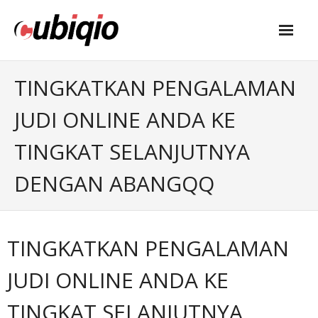
Skip
to
content
Home
TINGKATKAN PENGALAMAN
Pkv Games
JUDI ONLINE ANDA KE
Slot
TINGKAT SELANJUTNYA
Casino
DENGAN ABANGQQ
Sportbook
Togel
TINGKATKAN PENGALAMAN
Situs Judi Online
JUDI ONLINE ANDA KE
- Poker Online
TINGKAT SELANJUTNYA
- - pkv games