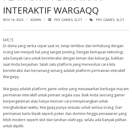
INTERAKTIF WARGAQQ
- - pkv games
NOV 14, 2024
ADMIN
PKV GAMES
,
SLOT
PKV GAMES
,
SLOT
- - pkv games
- - pkv games
[ad_1]
Di dunia yang serba cepat saat ini, tetap terhibur dan terhubung dengan
- - pkv games
orang lain menjadi hal yang sangat penting. Dengan kemajuan teknologi,
ada banyak cara untuk berinteraksi dengan teman dan keluarga, bahkan
- - dominoqq
saat Anda berjauhan. Salah satu platform yang merevolusi cara kita
berinteraksi dan bersenang-senang adalah platform permainan interaktif
- - pkv games
Wargaqq.
- - pkv games
Wargaqq adalah platform game online yang menawarkan berbagai macam
permainan interaktif untuk pemain segala usia. Baik Anda seorang gamer
- - bandarqq
berpengalaman atau hanya mencari cara menyenangkan untuk
menghabiskan waktu, Wargaqq punya sesuatu untuk semua orang. Dari
- - poker
permainan kartu klasik seperti poker dan domino hingga penawaran yang
lebih modern seperti slot dan taruhan olahraga, selalu ada banyak pilihan
- - dominoqq
untuk dipilih.