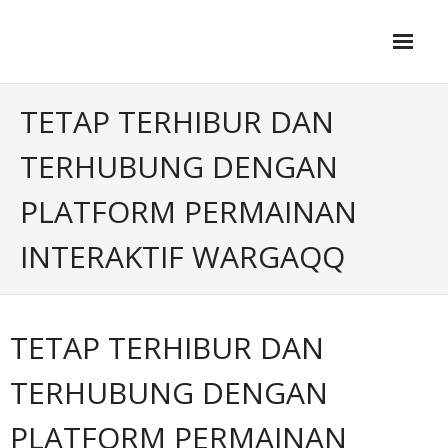
Skip
to
content
Home
TETAP TERHIBUR DAN
Pkv Games
TERHUBUNG DENGAN
Slot
PLATFORM PERMAINAN
Casino
INTERAKTIF WARGAQQ
Sportbook
Togel
TETAP TERHIBUR DAN
Situs Judi Online
TERHUBUNG DENGAN
- Poker Online
PLATFORM PERMAINAN
- - pkv games