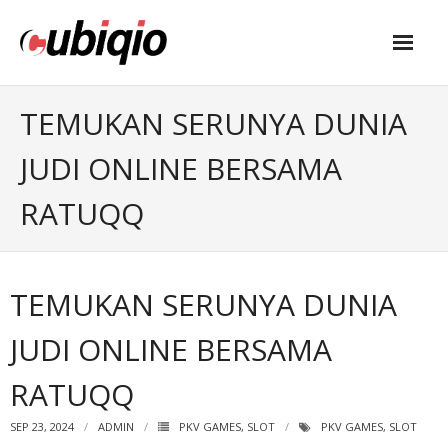
Skip
to
content
Home
TEMUKAN SERUNYA DUNIA
Pkv Games
JUDI ONLINE BERSAMA
Slot
RATUQQ
Casino
Sportbook
TEMUKAN SERUNYA DUNIA
Togel
JUDI ONLINE BERSAMA
Situs Judi Online
RATUQQ
- Poker Online
SEP 23, 2024
ADMIN
PKV GAMES
,
SLOT
PKV GAMES
,
SLOT
- - pkv games