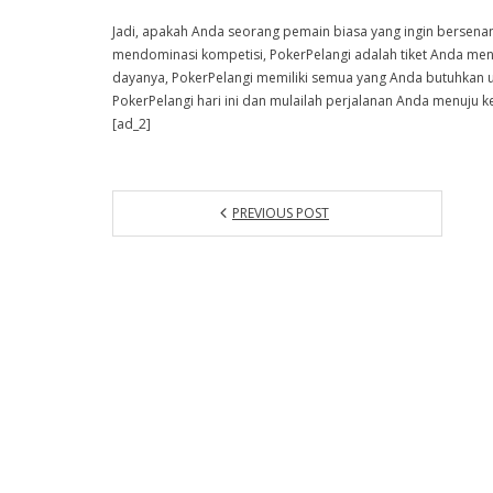
Jadi, apakah Anda seorang pemain biasa yang ingin bersena
mendominasi kompetisi, PokerPelangi adalah tiket Anda m
dayanya, PokerPelangi memiliki semua yang Anda butuhkan 
PokerPelangi hari ini dan mulailah perjalanan Anda menuju 
[ad_2]
PREVIOUS POST