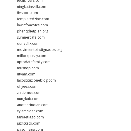
techsilvers.com
ningkatinskill.com
fivsport.com
templatedzine.com
lawinfoadvice.com
phenqdietplan.org
sumnercafe.com
dunetflix.com
movimientoindignados.org
milfxxxpussy.com
uptodatefamily.com
musitop.com
utyam.com
lacostituzioneblog.com
ohyeea.com
zhitiemoe.com
nungkub.com
anotherindian.com
xylemcider.com
taniaetiago.com
juzfitketo.com
pasomaga.com