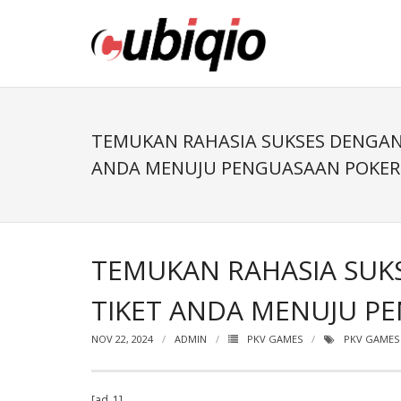
Skip
to
content
TEMUKAN RAHASIA SUKSES DENGAN 
ANDA MENUJU PENGUASAAN POKER
TEMUKAN RAHASIA SUK
TIKET ANDA MENUJU P
NOV 22, 2024
ADMIN
PKV GAMES
PKV GAMES
[ad_1]