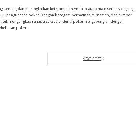
ng-senang dan meningkatkan keterampilan Anda, atau pemain serius yang ingin
enuju penguasaan poker. Dengan beragam permainan, turnamen, dan sumber
untuk mengungkap rahasia sukses di dunia poker. Bergabunglah dengan
kehebatan poker.
NEXT POST