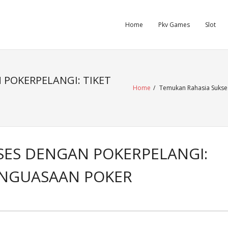
Home
Pkv Games
Slot
POKERPELANGI: TIKET
Home
/
Temukan Rahasia Sukses
SES DENGAN POKERPELANGI:
ENGUASAAN POKER