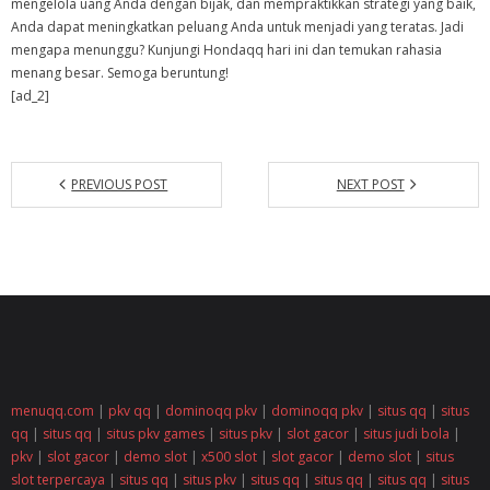
mengelola uang Anda dengan bijak, dan mempraktikkan strategi yang baik,
Anda dapat meningkatkan peluang Anda untuk menjadi yang teratas. Jadi
mengapa menunggu? Kunjungi Hondaqq hari ini dan temukan rahasia
menang besar. Semoga beruntung!
[ad_2]
PREVIOUS POST
NEXT POST
menuqq.com
|
pkv qq
|
dominoqq pkv
|
dominoqq pkv
|
situs qq
|
situs
qq
|
situs qq
|
situs pkv games
|
situs pkv
|
slot gacor
|
situs judi bola
|
pkv
|
slot gacor
|
demo slot
|
x500 slot
|
slot gacor
|
demo slot
|
situs
slot terpercaya
|
situs qq
|
situs pkv
|
situs qq
|
situs qq
|
situs qq
|
situs