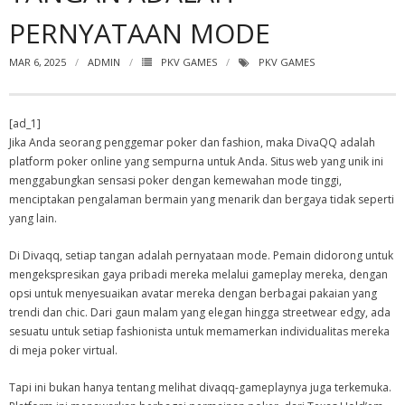
PERNYATAAN MODE
- - pkv games
MAR 6, 2025
ADMIN
PKV GAMES
PKV GAMES
- - pkv games
- - pkv games
[ad_1]
Jika Anda seorang penggemar poker dan fashion, maka DivaQQ adalah
- - pkv games
platform poker online yang sempurna untuk Anda. Situs web yang unik ini
menggabungkan sensasi poker dengan kemewahan mode tinggi,
- - dominoqq
menciptakan pengalaman bermain yang menarik dan bergaya tidak seperti
yang lain.
- - pkv games
Di Divaqq, setiap tangan adalah pernyataan mode. Pemain didorong untuk
- - pkv games
mengekspresikan gaya pribadi mereka melalui gameplay mereka, dengan
opsi untuk menyesuaikan avatar mereka dengan berbagai pakaian yang
- - bandarqq
trendi dan chic. Dari gaun malam yang elegan hingga streetwear edgy, ada
sesuatu untuk setiap fashionista untuk memamerkan individualitas mereka
- - poker
di meja poker virtual.
- - dominoqq
Tapi ini bukan hanya tentang melihat divaqq-gameplaynya juga terkemuka.