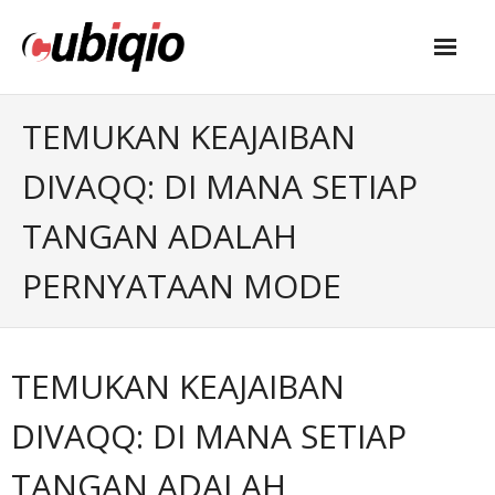
Skip
to
content
Home
TEMUKAN KEAJAIBAN
Pkv Games
DIVAQQ: DI MANA SETIAP
Slot
TANGAN ADALAH
Casino
PERNYATAAN MODE
Sportbook
Togel
TEMUKAN KEAJAIBAN
Situs Judi Online
DIVAQQ: DI MANA SETIAP
- Poker Online
TANGAN ADALAH
- - pkv games