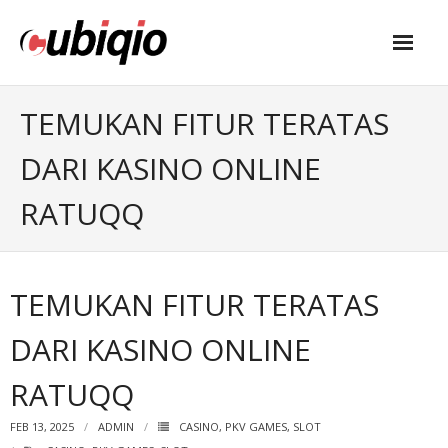
Skip
to
content
Home
TEMUKAN FITUR TERATAS
Pkv Games
DARI KASINO ONLINE
Slot
RATUQQ
Casino
Sportbook
TEMUKAN FITUR TERATAS
Togel
DARI KASINO ONLINE
Situs Judi Online
RATUQQ
- Poker Online
FEB 13, 2025
ADMIN
CASINO
,
PKV GAMES
,
SLOT
- - pkv games