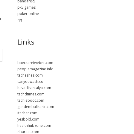
bandarqq
pkv games
poker online
i
qq
Links
baeckereiweber.com
peoplemagazine.info
techashes.com
canyouwash.co
havadisantalya.com
techdtimes.com
techieboot.com
gundembalikesir.com
itechar.com
yesbold.com
healthhubzone.com
ebaraat.com