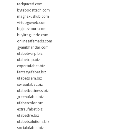
techjuiced.com
byteboosttech.com
magnexushub.com
virtuogoweb.com
biglotshours.com
buyliraglutide.com
onlinesafemeds.com
gyanibhandar.com
ufabetwarp.biz
ufabetclip.biz
expertufabet.biz
fantasyufabet.biz
ufabetsiam.biz
swissufabet.biz
ufabetbusiness.biz
greenufabet.biz
ufabetcolor.biz
extraufabet.biz
ufabetlife.biz
ufabetsolutions.biz
socialufabet.biz