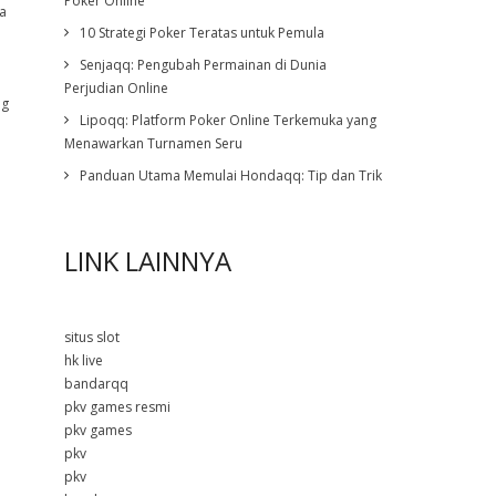
Poker Online
a
10 Strategi Poker Teratas untuk Pemula
Senjaqq: Pengubah Permainan di Dunia
Perjudian Online
ng
Lipoqq: Platform Poker Online Terkemuka yang
Menawarkan Turnamen Seru
Panduan Utama Memulai Hondaqq: Tip dan Trik
LINK LAINNYA
situs slot
hk live
bandarqq
pkv games resmi
pkv games
pkv
pkv