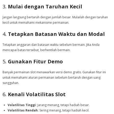
3.
Mulai dengan Taruhan Kecil
Jangan langsung bertaruh dengan jumlah besar. Mulailah dengan taruhan
kecil untuk memahami mekanisme permainan.
4.
Tetapkan Batasan Waktu dan Modal
Tetapkan anggaran dan batasan waktu sebelum bermain. Jika Anda
mencapai batas tersebut, berhentilah bermain.
5.
Gunakan Fitur Demo
Banyak permainan slot menawarkan versi demo gratis. Gunakan fitur ini
untuk memahami aturan permainan sebelum bertaruh dengan uang
sungguhan.
6.
Kenali Volatilitas Slot
Volatilitas Tinggi:
Jarang menang, tetapi hadiah besar.
Volatilitas Rendah:
Sering menang, tetapi hadiah kecil.