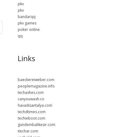
pkv
pkv
bandarqq
pkv games
poker online
qq
Links
baeckereiweber.com
peoplemagazine.info
techashes.com
canyouwash.co
havadisantalya.com
techdtimes.com
techieboot.com
gundembalikesir.com
itechar.com