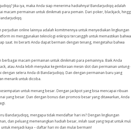
diqq? Jika iya, maka Anda siap menerima hadiahnya! Bandarjudiqq adalah
i macam permainan untuk dinikmati para pemain. Dari poker, blackjack, hingg
Bandarjudiqq.
 perjudian online lainnya adalah komitmennya untuk menyediakan lingkungan
tform ini menggunakan teknologi enkripsi tercanggih untuk memastikan bahwa
ap saat. Ini berarti Anda dapat bermain dengan tenang, mengetahui bahwa
n berbagai macam permainan untuk dinikmati para pemainnya. Baik Anda
jack, atau Anda lebih menyukai kegembiraan mesin slot dan permainan untung-
i dengan selera Anda di Bandarjudiqq. Dan dengan permainan baru yang
an menarik untuk dicoba.
 kesempatan untuk menang besar. Dengan jackpot yang bisa mencapai ribuan
unai yang besar. Dan dengan bonus dan promosi besar yang ditawarkan, Anda
agi.
eru Bandarjudiqq, mengapa tidak mendaftar hari ini? Dengan lingkungan
an, dan peluang memenangkan hadiah besar, inilah saat yang tepat untuk mul
ntuk menjadi kaya – daftar hari ini dan mulai bermain!