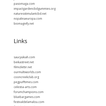
pasomaga.com
impactgardencbdgummies.org
naturesstimulantcbd.net
nopalinaeuropa.com
biomagnify.net
Links
saucyukiah.com
beikastreet.net
filmizlettir.net
ourmultiworlds.com
cooncreekclub.org
pegpufftimes.com
celestia-arts.com
forumchampions.com
bluebargames.com
festivaldelamalou.com