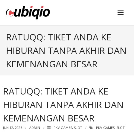
Skip
to
content
Home
RATUQQ: TIKET ANDA KE
Pkv Games
HIBURAN TANPA AKHIR DAN
Slot
KEMENANGAN BESAR
Casino
Sportbook
RATUQQ: TIKET ANDA KE
Togel
HIBURAN TANPA AKHIR DAN
Situs Judi Online
KEMENANGAN BESAR
- Poker Online
JUN 12, 2025
ADMIN
PKV GAMES
,
SLOT
PKV GAMES
,
SLOT
- - pkv games