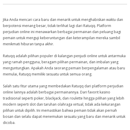
- - pkv games
Jika Anda mencari cara baru dan menarik untuk menghabiskan waktu dan
- - pkv games
berpotensi menang besar, tidak terlihat lagi dari Ratuqq. Platform
perjudian online ini menawarkan berbagai permainan dan peluang bagi
- - pkv games
pemain untuk menguji keberuntungan dan keterampilan mereka sambil
menikmati hiburan tanpa akhir.
- - pkv games
Ratuqq adalah pilihan populer di kalangan penjudi online untuk antarmuka
- - dominoqq
yang ramah pengguna, beragam pilihan permainan, dan imbalan yang
menguntungkan. Apakah Anda seorang pemain berpengalaman atau baru
- - pkv games
memulai, Ratuqq memiliki sesuatu untuk semua orang.
- - pkv games
Salah satu fitur utama yang membedakan Ratuqq dari platform perjudian
online lainnya adalah berbagai permainannya. Dari favorit kasino
- - bandarqq
tradisional seperti poker, blackjack, dan roulette hingga pilihan yang lebih
modern seperti slot dan taruhan olahraga virtual, tidak ada kekurangan
- - poker
pilihan untuk dipilih. Ini memastikan bahwa pemain tidak akan pernah
bosan dan selalu dapat menemukan sesuatu yang baru dan menarik untuk
- - dominoqq
dicoba.