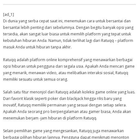
- - pkv games
[ad_1]
Di dunia yang serba cepat saat ini, menemukan cara untuk bersantai dan
- - pkv games
bersantai lebih penting dari sebelumnya. Dengan begitu banyak opsi yang
tersedia, akan sangat luar biasa untuk memilih platform yang tepat untuk
- - pkv games
kebutuhan hiburan Anda. Namun, tidak terlihat lagi dari Ratuqq – platform
masuk Anda untuk hiburan tanpa akhir.
- - pkv games
Ratuqq adalah platform online komprehensif yang menawarkan berbagai
- - dominoqq
opsi hiburan untuk pengguna dari segala usia. Apakah Anda mencari game
yang menarik, menawan video, atau melibatkan interaksi sosial, Ratuqq
- - pkv games
memiliki sesuatu untuk semua orang.
- - pkv games
Salah satu fitur menonjol dari Ratuqq adalah koleksi game online yang luas.
Dari favorit klasik seperti poker dan blackjack hingga rilis baru yang
- - bandarqq
inovatif, Ratuqq memiliki permainan yang sesuai dengan setiap selera.
Apakah Anda seorang pro berpengalaman atau gamer biasa, Anda akan
- - poker
menemukan berjam -jam hiburan di platform Ratuqq.
- - dominoqq
Selain pemilihan game yang mengesankan, Ratuqq juga menawarkan
berbagai pilihan hiburan lainnya. Pengguna dapat menikmati menonton