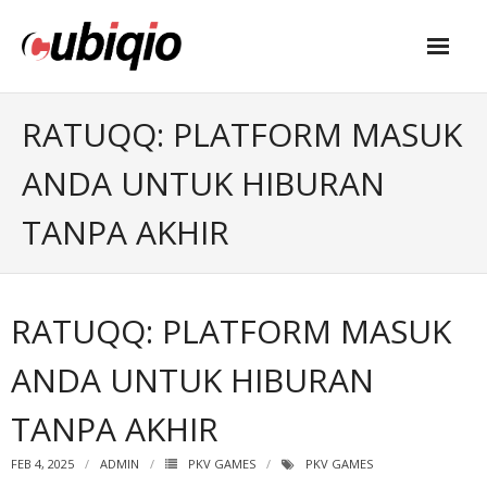
Skip
to
content
Home
RATUQQ: PLATFORM MASUK
Pkv Games
ANDA UNTUK HIBURAN
Slot
TANPA AKHIR
Casino
Sportbook
RATUQQ: PLATFORM MASUK
Togel
ANDA UNTUK HIBURAN
Situs Judi Online
TANPA AKHIR
- Poker Online
FEB 4, 2025
ADMIN
PKV GAMES
PKV GAMES
- - pkv games