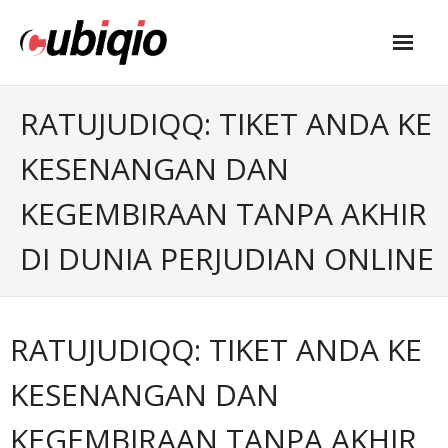
Skip
to
content
Home
RATUJUDIQQ: TIKET ANDA KE
Pkv Games
KESENANGAN DAN
Slot
KEGEMBIRAAN TANPA AKHIR
Casino
DI DUNIA PERJUDIAN ONLINE
Sportbook
Togel
RATUJUDIQQ: TIKET ANDA KE
Situs Judi Online
KESENANGAN DAN
- Poker Online
KEGEMBIRAAN TANPA AKHIR
- - pkv games