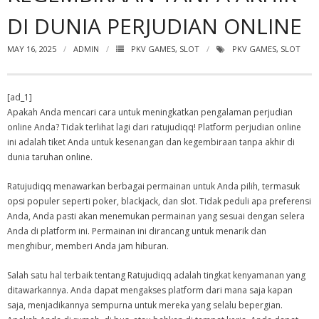
DI DUNIA PERJUDIAN ONLINE
- - pkv games
MAY 16, 2025
ADMIN
PKV GAMES
,
SLOT
PKV GAMES
,
SLOT
- - pkv games
- - pkv games
[ad_1]
Apakah Anda mencari cara untuk meningkatkan pengalaman perjudian
- - pkv games
online Anda? Tidak terlihat lagi dari ratujudiqq! Platform perjudian online
ini adalah tiket Anda untuk kesenangan dan kegembiraan tanpa akhir di
- - dominoqq
dunia taruhan online.
- - pkv games
Ratujudiqq menawarkan berbagai permainan untuk Anda pilih, termasuk
opsi populer seperti poker, blackjack, dan slot. Tidak peduli apa preferensi
- - pkv games
Anda, Anda pasti akan menemukan permainan yang sesuai dengan selera
Anda di platform ini. Permainan ini dirancang untuk menarik dan
- - bandarqq
menghibur, memberi Anda jam hiburan.
- - poker
Salah satu hal terbaik tentang Ratujudiqq adalah tingkat kenyamanan yang
ditawarkannya. Anda dapat mengakses platform dari mana saja kapan
- - dominoqq
saja, menjadikannya sempurna untuk mereka yang selalu bepergian.