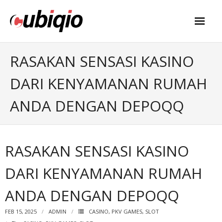
Skip
to
content
Home
RASAKAN SENSASI KASINO
Pkv Games
DARI KENYAMANAN RUMAH
Slot
ANDA DENGAN DEPOQQ
Casino
Sportbook
RASAKAN SENSASI KASINO
Togel
DARI KENYAMANAN RUMAH
Situs Judi Online
ANDA DENGAN DEPOQQ
- Poker Online
FEB 15, 2025
ADMIN
CASINO
,
PKV GAMES
,
SLOT
- - pkv games