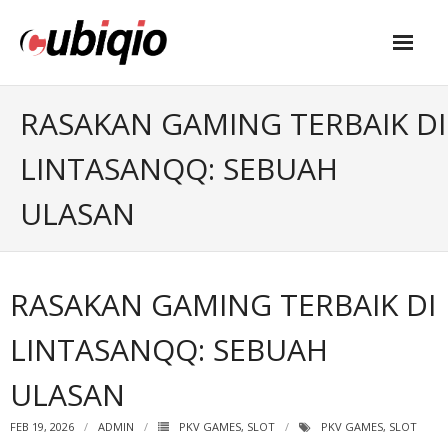
Skip
to
content
Home
RASAKAN GAMING TERBAIK DI
Pkv Games
LINTASANQQ: SEBUAH
Slot
ULASAN
Casino
Sportbook
RASAKAN GAMING TERBAIK DI
Togel
LINTASANQQ: SEBUAH
Situs Judi Online
ULASAN
- Poker Online
FEB 19, 2026
ADMIN
PKV GAMES
,
SLOT
PKV GAMES
,
SLOT
- - pkv games