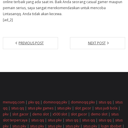
online terbaik yang ada saat ini. Baik Anda seorang casual gamer maupun
pemain serius, saya sangat merekomendasikan untuk mencoba
Lintasanqq. Anda tidak akan kecewa.
[ad_2]
PREVIOUS POST
NEXT POST
menuqq.com
|
pkv qq
|
dominoqq pkv
|
dominoqq pkv
|
situs qq
|
situs
qq
|
situs qq
|
situs pkv games
|
situs pkv
|
slot gacor
|
situs judi bola
|
pkv
|
slot gacor
|
demo slot
|
x500 slot
|
slot gacor
|
demo slot
|
situs
slot terpercaya
|
situs qq
|
situs pkv
|
situs qq
|
situs qq
|
situs qq
|
situs
pkv
|
situs pkv
|
situs pkv
|
situs pkv
|
situs pkv
|
situs pkv
|
login sbobet
|