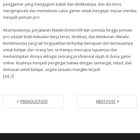
penggemar yang mengagumi bakat dan dedikasinya, dan dia terus
menginspirasi dan memotivasi calon gamer untuk mengejar impian mereka
menjadi pemain pro.
Kesimpulannya, perjalanan Masterdomino99 dari pemula hingga pemain
pro adalah bukti kekuatan kerja keras, dedikasi, dan ketekunan. Melalui
komitmennya yang tak tergoyahkan terhadap kemajuan dan kemauannya
untuk belajar dari orang lain, ia mampu mencapai tujuannya dan
memantapkan dirinya sebagai seorang profesional sejati di dunia game
online. Kisahnya menjadi pengingat bahwa dengan semangat, tekad, dan
kemauan untuk belajar, segala sesuatu mungkin terjadi.
[ad_2]
PREVIOUS POST
NEXT POST