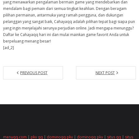
yang menawarkan pengalaman bermain game yang mendebarkan dan
mendalam bagi pemain dari semua tingkat keahlian. Dengan beragam
pilihan permainan, antarmuka yang ramah pengguna, dan dukungan
pelanggan yang sangat baik, Cahayaqq adalah pilihan tepat bagi siapa pun
yang ingin menjelajahi serunya perjudian online. Jadi mengapa menunggu?
Daftar ke Cahayaqq hari ini dan mulai mainkan game favorit Anda untuk
berpeluang menang besar!
[ad_2]
PREVIOUS POST
NEXT POST
menuqq.com
|
pkv qq
|
dominoqq pkv
|
dominoqq pkv
|
situs qq
|
situs