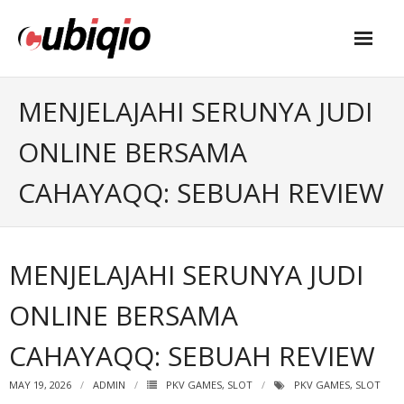
Skip
to
content
Home
MENJELAJAHI SERUNYA JUDI
Pkv Games
ONLINE BERSAMA
Slot
CAHAYAQQ: SEBUAH REVIEW
Casino
Sportbook
MENJELAJAHI SERUNYA JUDI
Togel
ONLINE BERSAMA
Situs Judi Online
CAHAYAQQ: SEBUAH REVIEW
- Poker Online
MAY 19, 2026
ADMIN
PKV GAMES
,
SLOT
PKV GAMES
,
SLOT
- - pkv games