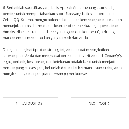
6. Berlatihlah sportifitas yang baik: Apakah Anda menang atau kalah,
penting untuk mempertahankan sportifitas yang baik saat bermain di
CebanQQ. Selamat mengucapkan selamat atas kemenangan mereka dan
menunjukkan rasa hormat atas keterampilan mereka. Ingat, permainan
dimaksudkan untuk menjadi menyenangkan dan kompetitif, jadi jangan
biarkan emosi mendapatkan yang terbaik dari Anda.
Dengan mengikuti tips dan strategi ini, Anda dapat meningkatkan
keterampilan Anda dan menguasai permainan favorit Anda di CebanQQ.
Ingat, berlatih, kesabaran, dan ketekunan adalah kunci untuk menjadi
pemain yang sukses. Jadi, keluarlah dan mulai bermain – siapa tahu, Anda
mungkin hanya menjadi juara CebanQQ berikutnya!
PREVIOUS POST
NEXT POST