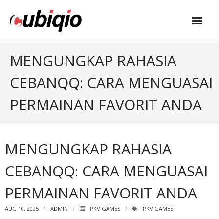
Skip
to
content
Home
MENGUNGKAP RAHASIA
Pkv Games
CEBANQQ: CARA MENGUASAI
Slot
PERMAINAN FAVORIT ANDA
Casino
Sportbook
MENGUNGKAP RAHASIA
Togel
CEBANQQ: CARA MENGUASAI
Situs Judi Online
PERMAINAN FAVORIT ANDA
- Poker Online
AUG 10, 2025
ADMIN
PKV GAMES
PKV GAMES
- - pkv games