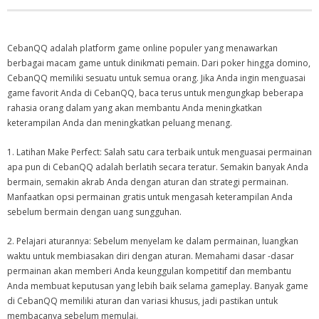
- - pkv games
CebanQQ adalah platform game online populer yang menawarkan
- - pkv games
berbagai macam game untuk dinikmati pemain. Dari poker hingga domino,
CebanQQ memiliki sesuatu untuk semua orang. Jika Anda ingin menguasai
- - pkv games
game favorit Anda di CebanQQ, baca terus untuk mengungkap beberapa
rahasia orang dalam yang akan membantu Anda meningkatkan
- - pkv games
keterampilan Anda dan meningkatkan peluang menang.
- - dominoqq
1. Latihan Make Perfect: Salah satu cara terbaik untuk menguasai permainan
apa pun di CebanQQ adalah berlatih secara teratur. Semakin banyak Anda
- - pkv games
bermain, semakin akrab Anda dengan aturan dan strategi permainan.
Manfaatkan opsi permainan gratis untuk mengasah keterampilan Anda
- - pkv games
sebelum bermain dengan uang sungguhan.
- - bandarqq
2. Pelajari aturannya: Sebelum menyelam ke dalam permainan, luangkan
waktu untuk membiasakan diri dengan aturan. Memahami dasar -dasar
- - poker
permainan akan memberi Anda keunggulan kompetitif dan membantu
Anda membuat keputusan yang lebih baik selama gameplay. Banyak game
- - dominoqq
di CebanQQ memiliki aturan dan variasi khusus, jadi pastikan untuk
membacanya sebelum memulai.