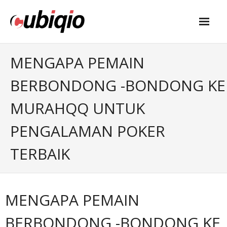
Skip
to
content
Home
MENGAPA PEMAIN
Pkv Games
BERBONDONG -BONDONG KE
Slot
MURAHQQ UNTUK
Casino
PENGALAMAN POKER
Sportbook
TERBAIK
Togel
Situs Judi Online
MENGAPA PEMAIN
- Poker Online
BERBONDONG -BONDONG KE
- - pkv games