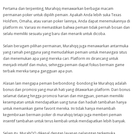
- - bandarqq
Pertama dan terpenting, Murahqq menawarkan berbagai macam
permainan poker untuk dipilih pemain. Apakah Anda lebih suka Texas
- Taruhan Bola
Hold’em, Omaha, atau varian poker lainnya, Anda dapat menemukannya di
platform ini. Variasi ini memastikan bahwa pemain tidak pernah bosan dan
- Judi Slot Online
selalu memiliki sesuatu yang baru dan menarik untuk dicoba.
- - slot maxwin
Selain beragam pilihan permainan, Murahqq juga menawarkan antarmuka
yang ramah pengguna yang memudahkan pemain untuk menavigasi situs
- - slot
dan menemukan apa yang mereka cari. Platform ini dirancang untuk
menjadi intuitif dan mulus, sehingga pemain dapat fokus bermain game
- - slot maxwin
terbaik mereka tanpa gangguan apa pun.
- - slot gacor hari ini
Alasan lain mengapa pemain berbondong -bondong ke Murahqq adalah
bonus dan promosi yang murah hati yang ditawarkan platform. Dari bonus
- - slot gacor
selamat datang hingga promosi harian dan mingguan, pemain memiliki
kesempatan untuk mendapatkan uang tunai dan hadiah tambahan hanya
untuk memainkan game favorit mereka. Ini tidak hanya menambah
kegembiraan bermain poker di murahqq tetapi juga memberi pemain
insentif tambahan untuk terus kembali untuk mendapatkan lebih banyak.
Selain itu, MurahQQ dikenal dengan layanan pelanggan terkemuka.