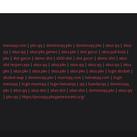
menuqq.com
|
pkv qq
|
dominoqq pkv
|
dominoqq pkv
|
situs qq
|
situs
qq
|
situs qq
|
situs pkv games
|
situs pkv
|
slot gacor
|
situs judi bola
|
pkv
|
slot gacor
|
demo slot
|
x500 slot
|
slot gacor
|
demo slot
|
situs
slot terpercaya
|
situs qq
|
situs pkv
|
situs qq
|
situs qq
|
situs qq
|
situs
pkv
|
situs pkv
|
situs pkv
|
situs pkv
|
situs pkv
|
situs pkv
|
login sbobet
|
sbobet wap
|
dominoqq pkv
|
murniqq.com
|
hematqq.com
|
login
menuqq
|
login murniqq
|
login hematqq
|
qq
|
bandarqq
|
dominoqq
pkv
|
situs qq
|
situs slot
|
situs slot
|
situs slot
|
dominoqq pkv
|
situs qq
|
pkv qq
|
https://jurusqq.pkvgamesresmi.org/