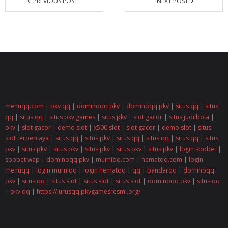
PREVIOUS POST
NEXT POST
menuqq.com
|
pkv qq
|
dominoqq pkv
|
dominoqq pkv
|
situs qq
|
situs
qq
|
situs qq
|
situs pkv games
|
situs pkv
|
slot gacor
|
situs judi bola
|
pkv
|
slot gacor
|
demo slot
|
x500 slot
|
slot gacor
|
demo slot
|
situs
slot terpercaya
|
situs qq
|
situs pkv
|
situs qq
|
situs qq
|
situs qq
|
situs
pkv
|
situs pkv
|
situs pkv
|
situs pkv
|
situs pkv
|
situs pkv
|
login sbobet
|
sbobet wap
|
dominoqq pkv
|
murniqq.com
|
hematqq.com
|
login
menuqq
|
login murniqq
|
login hematqq
|
qq
|
bandarqq
|
dominoqq
pkv
|
situs qq
|
situs slot
|
situs slot
|
situs slot
|
dominoqq pkv
|
situs qq
|
pkv qq
|
https://jurusqq.pkvgamesresmi.org/