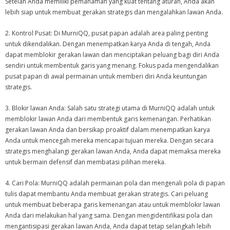
Setelah Anda memiliki pemahaman yang kuat tentang aturan, Anda akan
- - bandarqq
lebih siap untuk membuat gerakan strategis dan mengalahkan lawan Anda.
- Taruhan Bola
2. Kontrol Pusat: Di MurniQQ, pusat papan adalah area paling penting
untuk dikendalikan. Dengan menempatkan karya Anda di tengah, Anda
- Judi Slot Online
dapat memblokir gerakan lawan dan menciptakan peluang bagi diri Anda
sendiri untuk membentuk garis yang menang. Fokus pada mengendalikan
- - slot maxwin
pusat papan di awal permainan untuk memberi diri Anda keuntungan
strategis.
- - slot
3. Blokir lawan Anda: Salah satu strategi utama di MurniQQ adalah untuk
- - slot maxwin
memblokir lawan Anda dari membentuk garis kemenangan. Perhatikan
gerakan lawan Anda dan bersikap proaktif dalam menempatkan karya
- - slot gacor hari ini
Anda untuk mencegah mereka mencapai tujuan mereka. Dengan secara
strategis menghalangi gerakan lawan Anda, Anda dapat memaksa mereka
- - slot gacor
untuk bermain defensif dan membatasi pilihan mereka.
4. Cari Pola: MurniQQ adalah permainan pola dan mengenali pola di papan
tulis dapat membantu Anda membuat gerakan strategis. Cari peluang
untuk membuat beberapa garis kemenangan atau untuk memblokir lawan
Anda dari melakukan hal yang sama. Dengan mengidentifikasi pola dan
mengantisipasi gerakan lawan Anda, Anda dapat tetap selangkah lebih