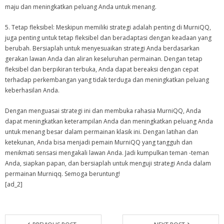
maju dan meningkatkan peluang Anda untuk menang.
5. Tetap fleksibel: Meskipun memiliki strategi adalah penting di MurniQQ,
juga penting untuk tetap fleksibel dan beradaptasi dengan keadaan yang
berubah. Bersiaplah untuk menyesuaikan strategi Anda berdasarkan
gerakan lawan Anda dan aliran keseluruhan permainan. Dengan tetap
fleksibel dan berpikiran terbuka, Anda dapat bereaksi dengan cepat
terhadap perkembangan yang tidak terduga dan meningkatkan peluang
keberhasilan Anda.
Dengan menguasai strategi ini dan membuka rahasia MurniQQ, Anda
dapat meningkatkan keterampilan Anda dan meningkatkan peluang Anda
untuk menang besar dalam permainan klasik ini. Dengan latihan dan
ketekunan, Anda bisa menjadi pemain MurniQQ yang tangguh dan
menikmati sensasi mengakali lawan Anda. Jadi kumpulkan teman -teman
Anda, siapkan papan, dan bersiaplah untuk menguji strategi Anda dalam
permainan Murniqq. Semoga beruntung!
[ad_2]