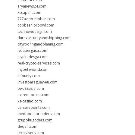
aryanews24.com
xscape-it.com
777azino-mobile.com
cobbseniorbowl.com
technowdesign.com
durexsecurityandshipping.com
cityroofingandplannig.com
ivdabergasa.com
juyultadesga.com
real-crypto-services.com
mypetzworld.com
infounty.com
investparaguay-eu.com
bwc88asia.com
extrem-poker.com
ks-casino.com
carcarepoints.com
thedoodlebreeders.com
grupohugodias.com
deqair.com
techsilvers.com