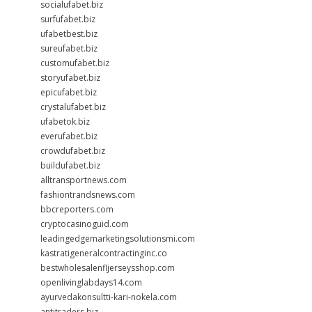
socialufabet.biz
surfufabet.biz
ufabetbest.biz
sureufabet.biz
customufabet.biz
storyufabet.biz
epicufabet.biz
crystalufabet.biz
ufabetok.biz
everufabet.biz
crowdufabet.biz
buildufabet.biz
alltransportnews.com
fashiontrandsnews.com
bbcreporters.com
cryptocasinoguid.com
leadingedgemarketingsolutionsmi.com
kastratigeneralcontractinginc.co
bestwholesalenfljerseysshop.com
openlivinglabdays14.com
ayurvedakonsultti-kari-nokela.com
antitraders.biz