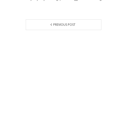
PREVIOUS POST