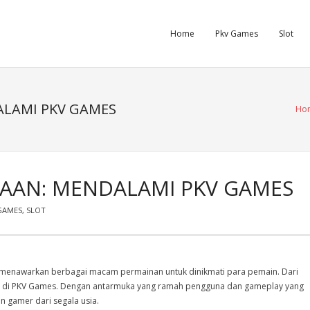
Home
Pkv Games
Slot
ALAMI PKV GAMES
Ho
AAN: MENDALAMI PKV GAMES
GAMES
,
SLOT
 menawarkan berbagai macam permainan untuk dinikmati para pemain. Dari
ng di PKV Games. Dengan antarmuka yang ramah pengguna dan gameplay yang
n gamer dari segala usia.