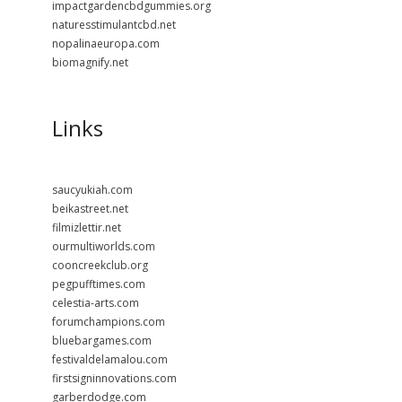
impactgardencbdgummies.org
naturesstimulantcbd.net
nopalinaeuropa.com
biomagnify.net
Links
saucyukiah.com
beikastreet.net
filmizlettir.net
ourmultiworlds.com
cooncreekclub.org
pegpufftimes.com
celestia-arts.com
forumchampions.com
bluebargames.com
festivaldelamalou.com
firstsigninnovations.com
garberdodge.com