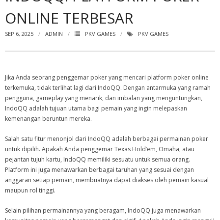
ONLINE TERBESAR
- - pkv games
SEP 6, 2025
ADMIN
PKV GAMES
PKV GAMES
- - pkv games
- - pkv games
Jika Anda seorang penggemar poker yang mencari platform poker online
- - pkv games
terkemuka, tidak terlihat lagi dari IndoQQ. Dengan antarmuka yang ramah
pengguna, gameplay yang menarik, dan imbalan yang menguntungkan,
- - dominoqq
IndoQQ adalah tujuan utama bagi pemain yang ingin melepaskan
kemenangan beruntun mereka.
- - pkv games
Salah satu fitur menonjol dari IndoQQ adalah berbagai permainan poker
- - pkv games
untuk dipilih. Apakah Anda penggemar Texas Hold’em, Omaha, atau
pejantan tujuh kartu, IndoQQ memiliki sesuatu untuk semua orang.
- - bandarqq
Platform ini juga menawarkan berbagai taruhan yang sesuai dengan
anggaran setiap pemain, membuatnya dapat diakses oleh pemain kasual
- - poker
maupun rol tinggi.
- - dominoqq
Selain pilihan permainannya yang beragam, IndoQQ juga menawarkan