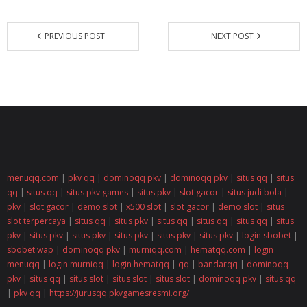
PREVIOUS POST
NEXT POST
menuqq.com
|
pkv qq
|
dominoqq pkv
|
dominoqq pkv
|
situs qq
|
situs
qq
|
situs qq
|
situs pkv games
|
situs pkv
|
slot gacor
|
situs judi bola
|
pkv
|
slot gacor
|
demo slot
|
x500 slot
|
slot gacor
|
demo slot
|
situs
slot terpercaya
|
situs qq
|
situs pkv
|
situs qq
|
situs qq
|
situs qq
|
situs
pkv
|
situs pkv
|
situs pkv
|
situs pkv
|
situs pkv
|
situs pkv
|
login sbobet
|
sbobet wap
|
dominoqq pkv
|
murniqq.com
|
hematqq.com
|
login
menuqq
|
login murniqq
|
login hematqq
|
qq
|
bandarqq
|
dominoqq
pkv
|
situs qq
|
situs slot
|
situs slot
|
situs slot
|
dominoqq pkv
|
situs qq
|
pkv qq
|
https://jurusqq.pkvgamesresmi.org/