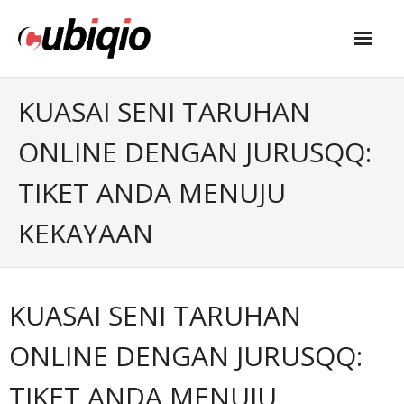
Skip
to
content
Home
KUASAI SENI TARUHAN
Pkv Games
ONLINE DENGAN JURUSQQ:
Slot
TIKET ANDA MENUJU
Casino
KEKAYAAN
Sportbook
Togel
KUASAI SENI TARUHAN
Situs Judi Online
ONLINE DENGAN JURUSQQ:
- Poker Online
TIKET ANDA MENUJU
- - pkv games