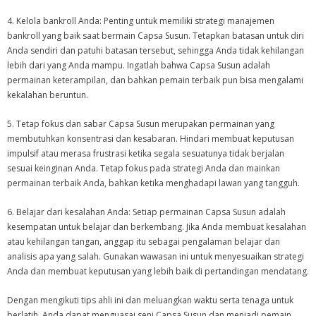
- - bandarqq
4. Kelola bankroll Anda: Penting untuk memiliki strategi manajemen
- Taruhan Bola
bankroll yang baik saat bermain Capsa Susun. Tetapkan batasan untuk diri
Anda sendiri dan patuhi batasan tersebut, sehingga Anda tidak kehilangan
- Judi Slot Online
lebih dari yang Anda mampu. Ingatlah bahwa Capsa Susun adalah
permainan keterampilan, dan bahkan pemain terbaik pun bisa mengalami
- - slot maxwin
kekalahan beruntun.
5. Tetap fokus dan sabar Capsa Susun merupakan permainan yang
- - slot
membutuhkan konsentrasi dan kesabaran. Hindari membuat keputusan
impulsif atau merasa frustrasi ketika segala sesuatunya tidak berjalan
- - slot maxwin
sesuai keinginan Anda. Tetap fokus pada strategi Anda dan mainkan
permainan terbaik Anda, bahkan ketika menghadapi lawan yang tangguh.
- - slot gacor hari ini
6. Belajar dari kesalahan Anda: Setiap permainan Capsa Susun adalah
- - slot gacor
kesempatan untuk belajar dan berkembang. Jika Anda membuat kesalahan
atau kehilangan tangan, anggap itu sebagai pengalaman belajar dan
analisis apa yang salah. Gunakan wawasan ini untuk menyesuaikan strategi
Anda dan membuat keputusan yang lebih baik di pertandingan mendatang.
Dengan mengikuti tips ahli ini dan meluangkan waktu serta tenaga untuk
berlatih, Anda dapat menguasai seni Capsa Susun dan menjadi pemain