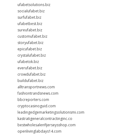
ufabetsolutions.biz
socialufabet.biz
surfufabet.biz
ufabetbest.biz
sureufabet.biz
customufabet.biz
storyufabet.biz
epicufabet.biz
crystalufabet.biz
ufabetok.biz
everufabet.biz
crowdufabet.biz
buildufabet.biz
alltransportnews.com
fashiontrandsnews.com
bbcreporters.com
cryptocasinoguid.com
leadingedgemarketingsolutionsmi.com
kastratigeneralcontractinginc.co
bestwholesalenfljerseysshop.com
openlivinglabdays14.com