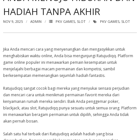
HADIAH TANPA AKHIR
- - pkv games
NOV 9, 2025
ADMIN
PKV GAMES
,
SLOT
PKV GAMES
,
SLOT
- - pkv games
- - pkv games
Jika Anda mencari cara yang menyenangkan dan mengasyikkan untuk
- - pkv games
menghabiskan waktu online, Anda bisa mengunjungi Ratujudiqq. Platform
game online populer ini menawarkan pemain kesempatan untuk
- - dominoqq
menjelajahi berbagai macam permainan dan kompetisi, sambil
berkesempatan memenangkan sejumlah hadiah fantastis.
- - pkv games
Ratujudiqq sangat cocok bagi mereka yang menyukai sensasi perjudian
- - pkv games
dan mencari cara untuk menikmati permainan favorit mereka dari
kenyamanan rumah mereka sendiri. Baik Anda penggemar poker,
- - bandarqq
blackjack, atau slot, Ratujudiqq punya sesuatu untuk semua orang. Platform
ini menawarkan beragam permainan untuk dipilih, sehingga Anda tidak
- - poker
akan pernah bosan.
- - dominoqq
Salah satu hal terbaik dari Ratujudiqq adalah hadiah yang bisa