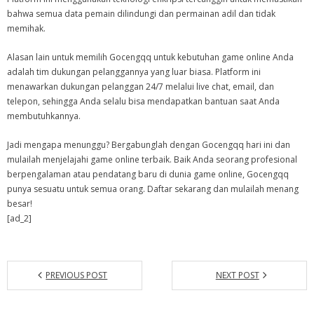
- - bandarqq
bahwa semua data pemain dilindungi dan permainan adil dan tidak
memihak.
- Taruhan Bola
Alasan lain untuk memilih Gocengqq untuk kebutuhan game online Anda
- Judi Slot Online
adalah tim dukungan pelanggannya yang luar biasa. Platform ini
menawarkan dukungan pelanggan 24/7 melalui live chat, email, dan
- - slot maxwin
telepon, sehingga Anda selalu bisa mendapatkan bantuan saat Anda
membutuhkannya.
- - slot
Jadi mengapa menunggu? Bergabunglah dengan Gocengqq hari ini dan
- - slot maxwin
mulailah menjelajahi game online terbaik. Baik Anda seorang profesional
berpengalaman atau pendatang baru di dunia game online, Gocengqq
- - slot gacor hari ini
punya sesuatu untuk semua orang. Daftar sekarang dan mulailah menang
besar!
- - slot gacor
[ad_2]
PREVIOUS POST
NEXT POST