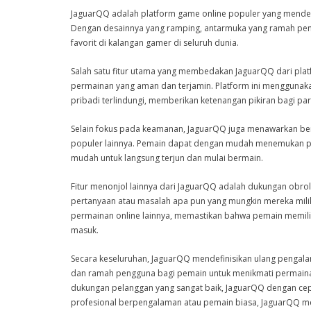
JaguarQQ adalah platform game online populer yang mendef
Dengan desainnya yang ramping, antarmuka yang ramah pen
favorit di kalangan gamer di seluruh dunia.
Salah satu fitur utama yang membedakan JaguarQQ dari pla
permainan yang aman dan terjamin. Platform ini menggunaka
pribadi terlindungi, memberikan ketenangan pikiran bagi p
Selain fokus pada keamanan, JaguarQQ juga menawarkan ber
populer lainnya. Pemain dapat dengan mudah menemukan per
mudah untuk langsung terjun dan mulai bermain.
Fitur menonjol lainnya dari JaguarQQ adalah dukungan obr
pertanyaan atau masalah apa pun yang mungkin mereka milik
permainan online lainnya, memastikan bahwa pemain memili
masuk.
Secara keseluruhan, JaguarQQ mendefinisikan ulang pengal
dan ramah pengguna bagi pemain untuk menikmati permaina
dukungan pelanggan yang sangat baik, JaguarQQ dengan cepa
profesional berpengalaman atau pemain biasa, JaguarQQ mem