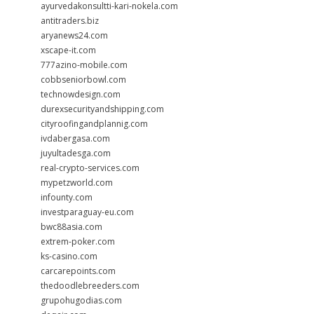
ayurvedakonsultti-kari-nokela.com
antitraders.biz
aryanews24.com
xscape-it.com
777azino-mobile.com
cobbseniorbowl.com
technowdesign.com
durexsecurityandshipping.com
cityroofingandplannig.com
ivdabergasa.com
juyultadesga.com
real-crypto-services.com
mypetzworld.com
infounty.com
investparaguay-eu.com
bwc88asia.com
extrem-poker.com
ks-casino.com
carcarepoints.com
thedoodlebreeders.com
grupohugodias.com