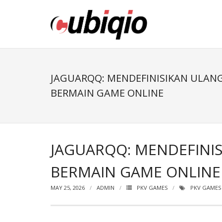
Skip
to
content
JAGUARQQ: MENDEFINISIKAN ULA
BERMAIN GAME ONLINE
JAGUARQQ: MENDEFINI
BERMAIN GAME ONLINE
MAY 25, 2026
ADMIN
PKV GAMES
PKV GAMES