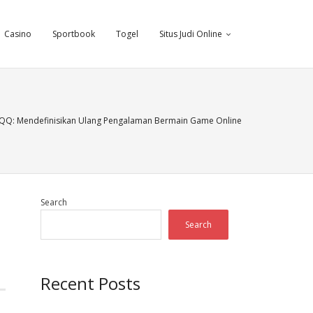
Casino
Sportbook
Togel
Situs Judi Online
QQ: Mendefinisikan Ulang Pengalaman Bermain Game Online
Search
Search
Recent Posts