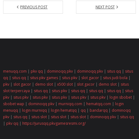
PREVIOUS POST
NEXT POST
menuqq.com
|
pkv qq
|
dominoqq pkv
|
dominoqq pkv
|
situs qq
|
situs
qq
|
situs qq
|
situs pkv games
|
situs pkv
|
slot gacor
|
situs judi bola
|
pkv
|
slot gacor
|
demo slot
|
x500 slot
|
slot gacor
|
demo slot
|
situs
slot terpercaya
|
situs qq
|
situs pkv
|
situs qq
|
situs qq
|
situs qq
|
situs
pkv
|
situs pkv
|
situs pkv
|
situs pkv
|
situs pkv
|
situs pkv
|
login sbobet
|
sbobet wap
|
dominoqq pkv
|
murniqq.com
|
hematqq.com
|
login
menuqq
|
login murniqq
|
login hematqq
|
qq
|
bandarqq
|
dominoqq
pkv
|
situs qq
|
situs slot
|
situs slot
|
situs slot
|
dominoqq pkv
|
situs qq
|
pkv qq
|
https://jurusqq.pkvgamesresmi.org/