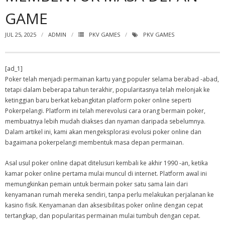
GAME
- - pkv games
JUL 25, 2025
ADMIN
PKV GAMES
PKV GAMES
- - pkv games
- - pkv games
[ad_1]
Poker telah menjadi permainan kartu yang populer selama berabad -abad,
- - pkv games
tetapi dalam beberapa tahun terakhir, popularitasnya telah melonjak ke
ketinggian baru berkat kebangkitan platform poker online seperti
- - dominoqq
Pokerpelangi. Platform ini telah merevolusi cara orang bermain poker,
membuatnya lebih mudah diakses dan nyaman daripada sebelumnya.
- - pkv games
Dalam artikel ini, kami akan mengeksplorasi evolusi poker online dan
bagaimana pokerpelangi membentuk masa depan permainan.
- - pkv games
Asal usul poker online dapat ditelusuri kembali ke akhir 1990 -an, ketika
- - bandarqq
kamar poker online pertama mulai muncul di internet. Platform awal ini
memungkinkan pemain untuk bermain poker satu sama lain dari
- - poker
kenyamanan rumah mereka sendiri, tanpa perlu melakukan perjalanan ke
kasino fisik. Kenyamanan dan aksesibilitas poker online dengan cepat
- - dominoqq
tertangkap, dan popularitas permainan mulai tumbuh dengan cepat.