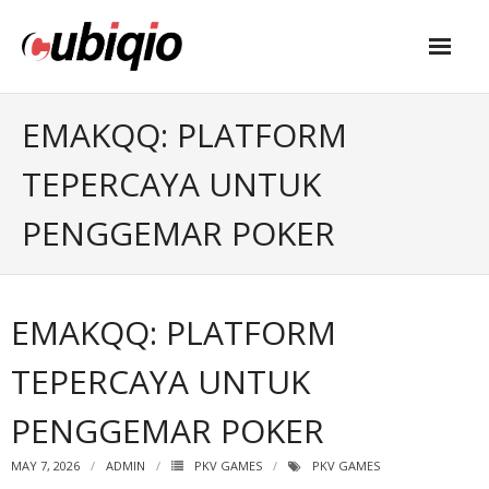
Skip
to
content
Home
EMAKQQ: PLATFORM
Pkv Games
TEPERCAYA UNTUK
Slot
PENGGEMAR POKER
Casino
Sportbook
EMAKQQ: PLATFORM
Togel
TEPERCAYA UNTUK
Situs Judi Online
PENGGEMAR POKER
- Poker Online
MAY 7, 2026
ADMIN
PKV GAMES
PKV GAMES
- - pkv games