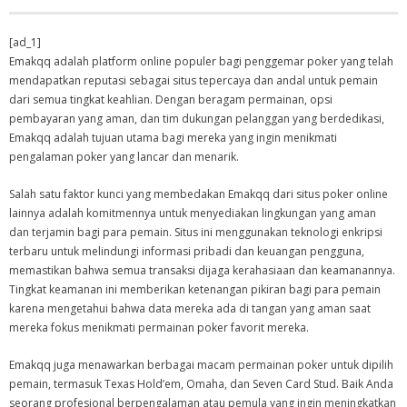
- - pkv games
[ad_1]
Emakqq adalah platform online populer bagi penggemar poker yang telah
- - pkv games
mendapatkan reputasi sebagai situs tepercaya dan andal untuk pemain
dari semua tingkat keahlian. Dengan beragam permainan, opsi
- - pkv games
pembayaran yang aman, dan tim dukungan pelanggan yang berdedikasi,
Emakqq adalah tujuan utama bagi mereka yang ingin menikmati
- - pkv games
pengalaman poker yang lancar dan menarik.
- - dominoqq
Salah satu faktor kunci yang membedakan Emakqq dari situs poker online
lainnya adalah komitmennya untuk menyediakan lingkungan yang aman
- - pkv games
dan terjamin bagi para pemain. Situs ini menggunakan teknologi enkripsi
terbaru untuk melindungi informasi pribadi dan keuangan pengguna,
- - pkv games
memastikan bahwa semua transaksi dijaga kerahasiaan dan keamanannya.
Tingkat keamanan ini memberikan ketenangan pikiran bagi para pemain
- - bandarqq
karena mengetahui bahwa data mereka ada di tangan yang aman saat
mereka fokus menikmati permainan poker favorit mereka.
- - poker
Emakqq juga menawarkan berbagai macam permainan poker untuk dipilih
- - dominoqq
pemain, termasuk Texas Hold’em, Omaha, dan Seven Card Stud. Baik Anda
seorang profesional berpengalaman atau pemula yang ingin meningkatkan