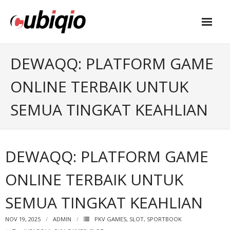
Skip
to
content
Home
DEWAQQ: PLATFORM GAME
Pkv Games
ONLINE TERBAIK UNTUK
Slot
SEMUA TINGKAT KEAHLIAN
Casino
Sportbook
DEWAQQ: PLATFORM GAME
Togel
ONLINE TERBAIK UNTUK
Situs Judi Online
SEMUA TINGKAT KEAHLIAN
- Poker Online
NOV 19, 2025
ADMIN
PKV GAMES
,
SLOT
,
SPORTBOOK
- - pkv games