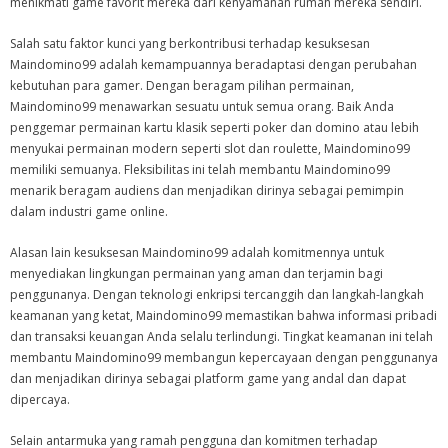
menikmati game favorit mereka dari kenyamanan rumah mereka sendiri.
- - bandarqq
Salah satu faktor kunci yang berkontribusi terhadap kesuksesan
- Taruhan Bola
Maindomino99 adalah kemampuannya beradaptasi dengan perubahan
kebutuhan para gamer. Dengan beragam pilihan permainan,
- Judi Slot Online
Maindomino99 menawarkan sesuatu untuk semua orang. Baik Anda
penggemar permainan kartu klasik seperti poker dan domino atau lebih
- - slot maxwin
menyukai permainan modern seperti slot dan roulette, Maindomino99
memiliki semuanya. Fleksibilitas ini telah membantu Maindomino99
- - slot
menarik beragam audiens dan menjadikan dirinya sebagai pemimpin
dalam industri game online.
- - slot maxwin
Alasan lain kesuksesan Maindomino99 adalah komitmennya untuk
- - slot gacor hari ini
menyediakan lingkungan permainan yang aman dan terjamin bagi
penggunanya. Dengan teknologi enkripsi tercanggih dan langkah-langkah
- - slot gacor
keamanan yang ketat, Maindomino99 memastikan bahwa informasi pribadi
dan transaksi keuangan Anda selalu terlindungi. Tingkat keamanan ini telah
membantu Maindomino99 membangun kepercayaan dengan penggunanya
dan menjadikan dirinya sebagai platform game yang andal dan dapat
dipercaya.
Selain antarmuka yang ramah pengguna dan komitmen terhadap