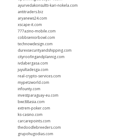
ayurvedakonsultti-kari-nokela.com
antitraders.biz
aryanews24.com
xscape-it.com
777azino-mobile.com
cobbseniorbowl.com
technowdesign.com
durexsecurityandshipping.com
cityroofingandplannig.com
ivdabergasa.com
juyultadesga.com
real-crypto-services.com
mypetzworld.com
infounty.com
investparaguay-eu.com
bwc88asia.com
extrem-poker.com
ks-casino.com
carcarepoints.com
thedoodlebreeders.com
grupohugodias.com