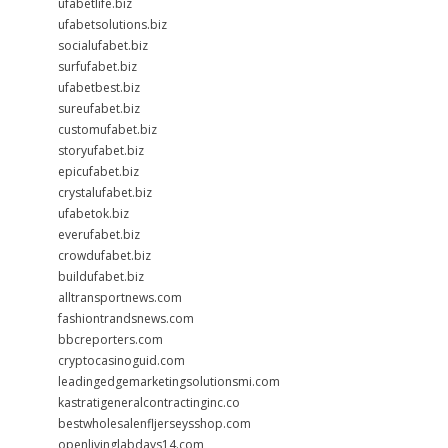
ufabetlife.biz
ufabetsolutions.biz
socialufabet.biz
surfufabet.biz
ufabetbest.biz
sureufabet.biz
customufabet.biz
storyufabet.biz
epicufabet.biz
crystalufabet.biz
ufabetok.biz
everufabet.biz
crowdufabet.biz
buildufabet.biz
alltransportnews.com
fashiontrandsnews.com
bbcreporters.com
cryptocasinoguid.com
leadingedgemarketingsolutionsmi.com
kastratigeneralcontractinginc.co
bestwholesalenfljerseysshop.com
openlivinglabdays14.com