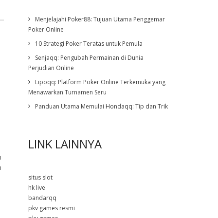
Menjelajahi Poker88: Tujuan Utama Penggemar
Poker Online
10 Strategi Poker Teratas untuk Pemula
Senjaqq: Pengubah Permainan di Dunia
Perjudian Online
Lipoqq: Platform Poker Online Terkemuka yang
Menawarkan Turnamen Seru
Panduan Utama Memulai Hondaqq: Tip dan Trik
a
LINK LAINNYA
m
n
situs slot
hk live
bandarqq
pkv games resmi