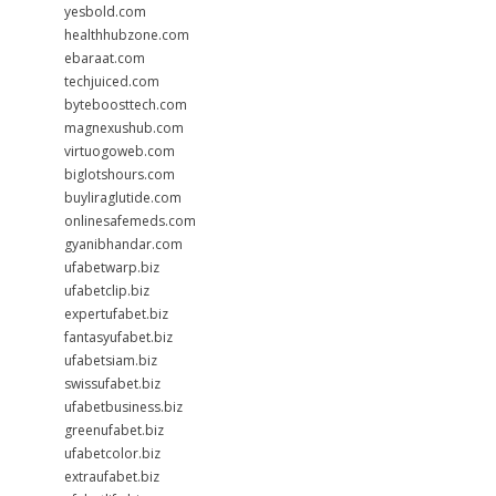
yesbold.com
healthhubzone.com
ebaraat.com
techjuiced.com
byteboosttech.com
magnexushub.com
virtuogoweb.com
biglotshours.com
buyliraglutide.com
onlinesafemeds.com
gyanibhandar.com
ufabetwarp.biz
ufabetclip.biz
expertufabet.biz
fantasyufabet.biz
ufabetsiam.biz
swissufabet.biz
ufabetbusiness.biz
greenufabet.biz
ufabetcolor.biz
extraufabet.biz