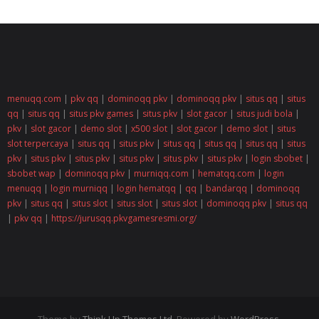
menuqq.com
|
pkv qq
|
dominoqq pkv
|
dominoqq pkv
|
situs qq
|
situs
qq
|
situs qq
|
situs pkv games
|
situs pkv
|
slot gacor
|
situs judi bola
|
pkv
|
slot gacor
|
demo slot
|
x500 slot
|
slot gacor
|
demo slot
|
situs
slot terpercaya
|
situs qq
|
situs pkv
|
situs qq
|
situs qq
|
situs qq
|
situs
pkv
|
situs pkv
|
situs pkv
|
situs pkv
|
situs pkv
|
situs pkv
|
login sbobet
|
sbobet wap
|
dominoqq pkv
|
murniqq.com
|
hematqq.com
|
login
menuqq
|
login murniqq
|
login hematqq
|
qq
|
bandarqq
|
dominoqq
pkv
|
situs qq
|
situs slot
|
situs slot
|
situs slot
|
dominoqq pkv
|
situs qq
|
pkv qq
|
https://jurusqq.pkvgamesresmi.org/