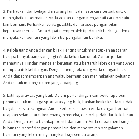
- - bandarqq
3. Perhatikan dan belajar dari orang lain: Salah satu cara terbaik untuk
- Taruhan Bola
meningkatkan permainan Anda adalah dengan mengamati cara pemain
lain bermain. Perhatikan strategi, taktik, dan proses pengambilan
- Judi Slot Online
keputusan mereka. Anda dapat memperoleh tip dan trik berharga dengan
menyaksikan pemain yang lebih berpengalaman beraksi.
- - slot maxwin
4. Kelola uang Anda dengan bijak: Penting untuk menetapkan anggaran
- - slot
berapa banyak uang yang ingin Anda keluarkan untuk Camarqq dan
menaatinya. Hindari mengejar kerugian atau bertaruh lebih dari yang Anda
- - slot maxwin
mampu untuk kehilangan. Dengan mengelola uang Anda dengan bijak,
Anda dapat memperpanjang waktu bermain dan meningkatkan peluang
- - slot gacor hari ini
Anda untuk menang dalam jangka panjang.
- - slot gacor
5. Latih sportivitas yang baik: Dalam pertandingan kompetitif apa pun,
penting untuk menjaga sportivitas yang baik, bahkan ketika keadaan tidak
berjalan sesuai keinginan Anda. Perlakukan lawan Anda dengan hormat,
ucapkan selamat atas kemenangan mereka, dan belajarlah dari kekalahan
Anda. Dengan tetap bersikap positif dan ramah, Anda dapat membangun
hubungan positif dengan pemain lain dan menciptakan pengalaman
bermain yang lebih menyenangkan bagi semua orang.